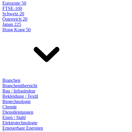
Eurozone 50
FTSE-100
Schweiz 20
Österreich 20
Japan 225
Hong Kong 50
Branchen
Branchenübersicht
Bau / Infrastrukur
Bekleidung / Textil
Biotechnologie
Chemie
Dienstleistungen
Eisen / Stahl
Elektrotechnologie
Erneuerbare Energien