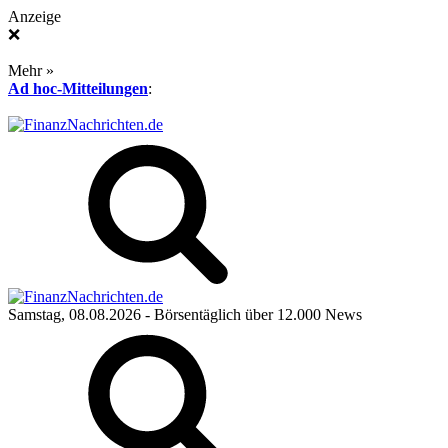
Anzeige
❌
Mehr »
Ad hoc-Mitteilungen
:
Samstag, 08.08.2026
- Börsentäglich über 12.000 News