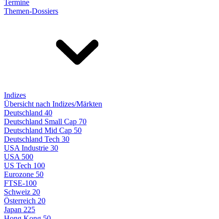
Termine
Themen-Dossiers
Indizes
Übersicht nach Indizes/Märkten
Deutschland 40
Deutschland Small Cap 70
Deutschland Mid Cap 50
Deutschland Tech 30
USA Industrie 30
USA 500
US Tech 100
Eurozone 50
FTSE-100
Schweiz 20
Österreich 20
Japan 225
Hong Kong 50