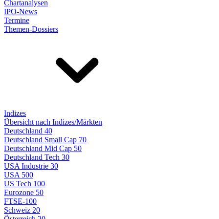
Chartanalysen
IPO-News
Termine
Themen-Dossiers
Indizes
Übersicht nach Indizes/Märkten
Deutschland 40
Deutschland Small Cap 70
Deutschland Mid Cap 50
Deutschland Tech 30
USA Industrie 30
USA 500
US Tech 100
Eurozone 50
FTSE-100
Schweiz 20
Österreich 20