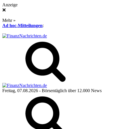
Anzeige
❌
Mehr »
Ad hoc-Mitteilungen
:
Freitag, 07.08.2026
- Börsentäglich über 12.000 News