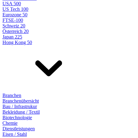
USA 500
US Tech 100
Eurozone 50
FTSE-100
Schweiz 20
Österreich 20
Japan 225
Hong Kong 50
Branchen
Branchenübersicht
Bau / Infrastrukur
Bekleidung / Textil
Biotechnologie
Chemie
Dienstleistungen
Eisen / Stahl