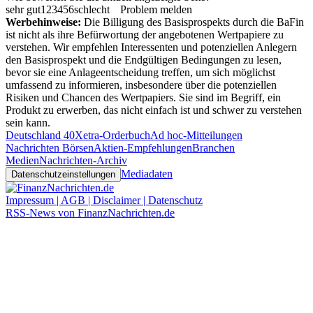
sehr gut
1
2
3
4
5
6
schlecht
Problem melden
Werbehinweise:
Die Billigung des Basisprospekts durch die BaFin
ist nicht als ihre Befürwortung der angebotenen Wertpapiere zu
verstehen. Wir empfehlen Interessenten und potenziellen Anlegern
den Basisprospekt und die Endgültigen Bedingungen zu lesen,
bevor sie eine Anlageentscheidung treffen, um sich möglichst
umfassend zu informieren, insbesondere über die potenziellen
Risiken und Chancen des Wertpapiers. Sie sind im Begriff, ein
Produkt zu erwerben, das nicht einfach ist und schwer zu verstehen
sein kann.
Deutschland 40
Xetra-Orderbuch
Ad hoc-Mitteilungen
Nachrichten Börsen
Aktien-Empfehlungen
Branchen
Medien
Nachrichten-Archiv
Mediadaten
Datenschutzeinstellungen
Impressum | AGB | Disclaimer | Datenschutz
RSS-News von FinanzNachrichten.de