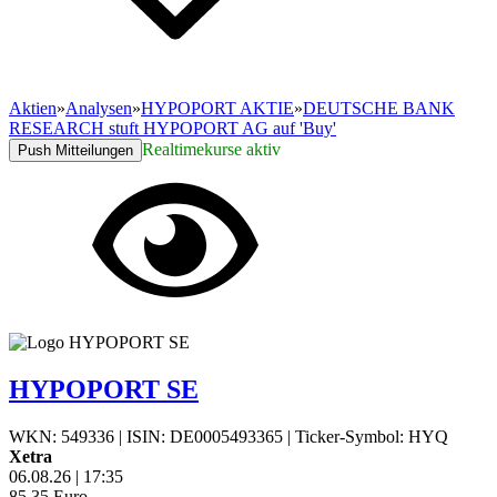
Aktien
»
Analysen
»
HYPOPORT AKTIE
»
DEUTSCHE BANK
RESEARCH stuft HYPOPORT AG auf 'Buy'
Realtimekurse aktiv
Push Mitteilungen
HYPOPORT SE
WKN: 549336
|
ISIN: DE0005493365
|
Ticker-Symbol: HYQ
Xetra
06.08.26
|
17:35
85,35
Euro