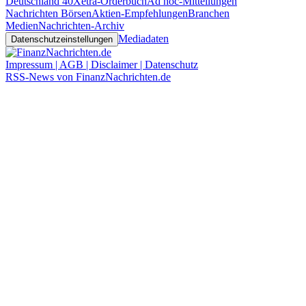
Deutschland 40
Xetra-Orderbuch
Ad hoc-Mitteilungen
Nachrichten Börsen
Aktien-Empfehlungen
Branchen
Medien
Nachrichten-Archiv
Mediadaten
Datenschutzeinstellungen
Impressum | AGB | Disclaimer | Datenschutz
RSS-News von FinanzNachrichten.de