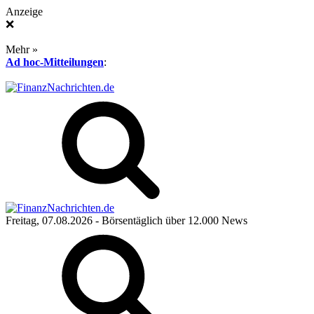
Anzeige
❌
Mehr »
Ad hoc-Mitteilungen
:
Freitag, 07.08.2026
- Börsentäglich über 12.000 News