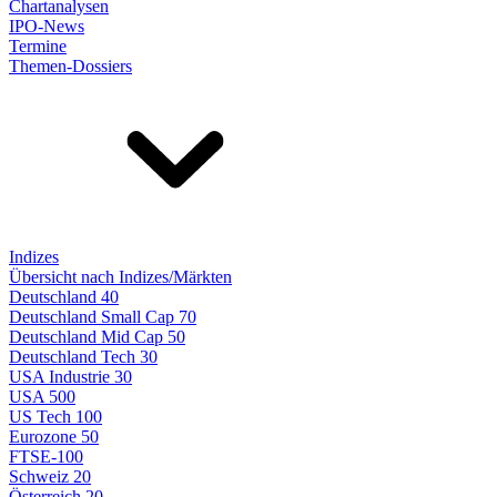
Chartanalysen
IPO-News
Termine
Themen-Dossiers
Indizes
Übersicht nach Indizes/Märkten
Deutschland 40
Deutschland Small Cap 70
Deutschland Mid Cap 50
Deutschland Tech 30
USA Industrie 30
USA 500
US Tech 100
Eurozone 50
FTSE-100
Schweiz 20
Österreich 20