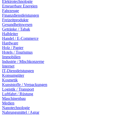
Elektrotechnologie
Erneuerbare Energien
Fahrzeuge
Finanzdienstleistungen
Freizeitprodukte
Gesundheitswesen
Getränke / Tabak
Halbleiter
Handel / E-Commerce
Hardware
Holz / Papier
Hotels / Tourismus
Immobilien
Industrie / Mischkonzerne
Internet
IT-Dienstleistungen
Konsumgüter
Kosmetik
Kunststoffe / Verpackungen
Logistik / Transport
Luftfahrt / Rüstung
Maschinenbau
Medien
Nanotechnologie
Nahrungsmittel / Agrar