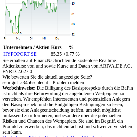
Unternehmen / Aktien
Kurs
%
HYPOPORT SE
85,35
+0,77 %
Sie erhalten auf FinanzNachrichten.de kostenlose Realtime-
Aktienkurse von
und
sowie Kurse und Daten von
ARIVA.DE AG
.
FNRD-2.627.0
Wie bewerten Sie die aktuell angezeigte Seite?
sehr gut
1
2
3
4
5
6
schlecht
Problem melden
Werbehinweise:
Die Billigung des Basisprospekts durch die BaFin
ist nicht als ihre Befürwortung der angebotenen Wertpapiere zu
verstehen. Wir empfehlen Interessenten und potenziellen Anlegern
den Basisprospekt und die Endgültigen Bedingungen zu lesen,
bevor sie eine Anlageentscheidung treffen, um sich möglichst
umfassend zu informieren, insbesondere über die potenziellen
Risiken und Chancen des Wertpapiers. Sie sind im Begriff, ein
Produkt zu erwerben, das nicht einfach ist und schwer zu verstehen
sein kann.