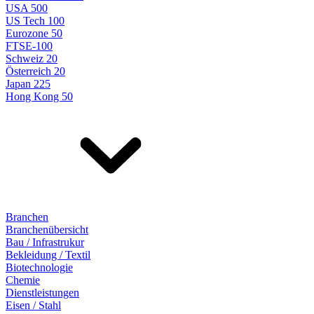
USA 500
US Tech 100
Eurozone 50
FTSE-100
Schweiz 20
Österreich 20
Japan 225
Hong Kong 50
Branchen
Branchenübersicht
Bau / Infrastrukur
Bekleidung / Textil
Biotechnologie
Chemie
Dienstleistungen
Eisen / Stahl