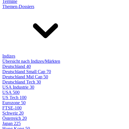
Termine
Themen-Dossiers
Indizes
Übersicht nach Indizes/Märkten
Deutschland 40
Deutschland Small Cap 70
Deutschland Mid Cap 50
Deutschland Tech 30
USA Industrie 30
USA 500
US Tech 100
Eurozone 50
FTSE-100
Schweiz 20
Österreich 20
Japan 225
Hong Kong 50