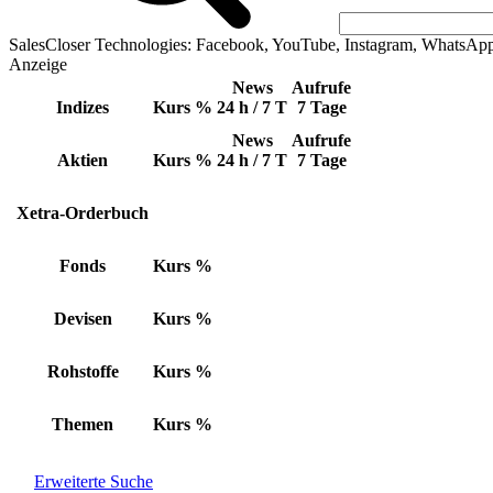
SalesCloser Technologies: Facebook, YouTube, Instagram, WhatsAp
Anzeige
News
Aufrufe
Indizes
Kurs
%
24 h / 7 T
7 Tage
News
Aufrufe
Aktien
Kurs
%
24 h / 7 T
7 Tage
Xetra-Orderbuch
Fonds
Kurs
%
Devisen
Kurs
%
Rohstoffe
Kurs
%
Themen
Kurs
%
Erweiterte Suche