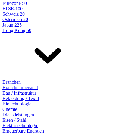
Eurozone 50
FTSE-100
Schweiz 20
Österreich 20
Japan 225
Hong Kong 50
Branchen
Branchenübersicht
Bau / Infrastrukur
Bekleidung / Textil
Biotechnologie
Chemie
Dienstleistungen
Eisen / Stahl
Elektrotechnologie
Erneuerbare Energien