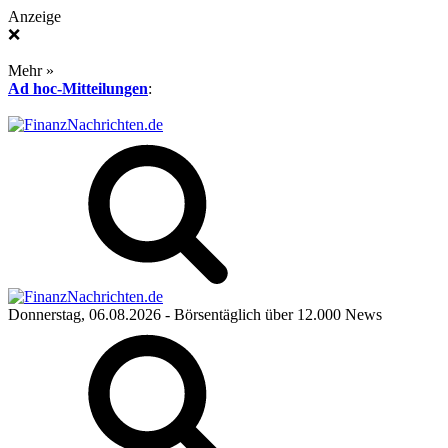
Anzeige
❌
Mehr »
Ad hoc-Mitteilungen
:
Donnerstag, 06.08.2026
- Börsentäglich über 12.000 News