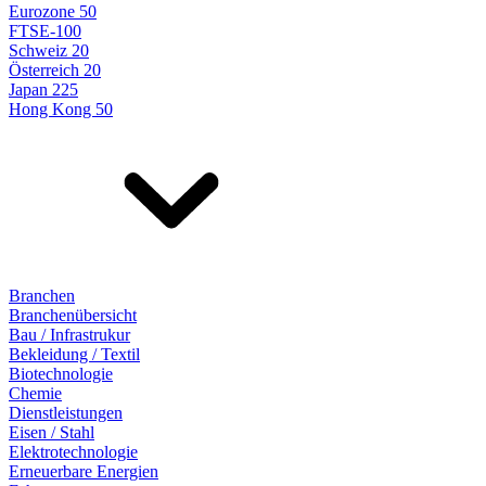
Eurozone 50
FTSE-100
Schweiz 20
Österreich 20
Japan 225
Hong Kong 50
Branchen
Branchenübersicht
Bau / Infrastrukur
Bekleidung / Textil
Biotechnologie
Chemie
Dienstleistungen
Eisen / Stahl
Elektrotechnologie
Erneuerbare Energien