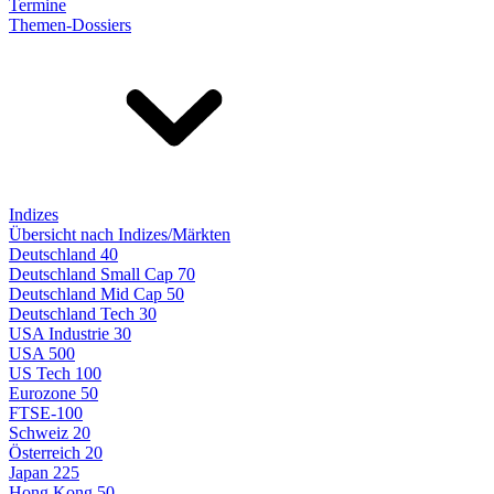
Termine
Themen-Dossiers
Indizes
Übersicht nach Indizes/Märkten
Deutschland 40
Deutschland Small Cap 70
Deutschland Mid Cap 50
Deutschland Tech 30
USA Industrie 30
USA 500
US Tech 100
Eurozone 50
FTSE-100
Schweiz 20
Österreich 20
Japan 225
Hong Kong 50