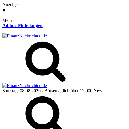
Anzeige
❌
Mehr »
Ad hoc-Mitteilungen
:
Samstag, 08.08.2026
- Börsentäglich über 12.000 News