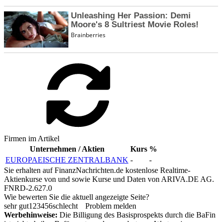
Firmen im Artikel
Unternehmen / Aktien
Kurs
%
EUROPAEISCHE ZENTRALBANK
-
-
Sie erhalten auf FinanzNachrichten.de kostenlose Realtime-
Aktienkurse von
und
sowie Kurse und Daten von
ARIVA.DE AG
.
FNRD-2.627.0
Wie bewerten Sie die aktuell angezeigte Seite?
sehr gut
1
2
3
4
5
6
schlecht
Problem melden
Werbehinweise:
Die Billigung des Basisprospekts durch die BaFin