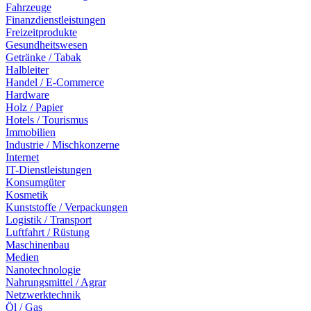
Fahrzeuge
Finanzdienstleistungen
Freizeitprodukte
Gesundheitswesen
Getränke / Tabak
Halbleiter
Handel / E-Commerce
Hardware
Holz / Papier
Hotels / Tourismus
Immobilien
Industrie / Mischkonzerne
Internet
IT-Dienstleistungen
Konsumgüter
Kosmetik
Kunststoffe / Verpackungen
Logistik / Transport
Luftfahrt / Rüstung
Maschinenbau
Medien
Nanotechnologie
Nahrungsmittel / Agrar
Netzwerktechnik
Öl / Gas