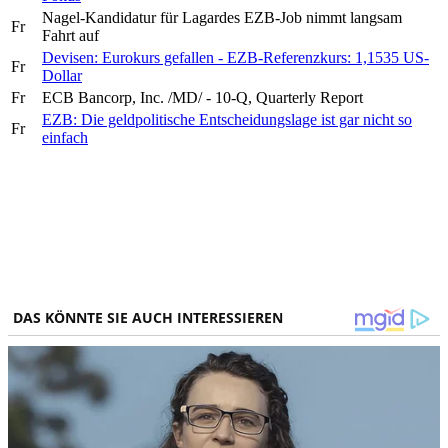
Nagel-Kandidatur für Lagardes EZB-Job nimmt langsam
Fr
Fahrt auf
Devisen: Eurokurs gefallen - EZB-Referenzkurs: 1,1535 US-
Fr
Dollar
Fr
ECB Bancorp, Inc. /MD/ - 10-Q, Quarterly Report
EZB: Die geldpolitische Entscheidungslage ist gar nicht so
Fr
einfach