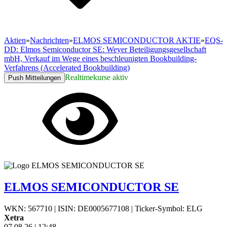
Aktien
»
Nachrichten
»
ELMOS SEMICONDUCTOR AKTIE
»
EQS-
DD: Elmos Semiconductor SE: Weyer Beteiligungsgesellschaft
mbH, Verkauf im Wege eines beschleunigten Bookbuilding-
Verfahrens (Accelerated Bookbuilding)
Realtimekurse aktiv
Push Mitteilungen
ELMOS SEMICONDUCTOR SE
WKN: 567710
|
ISIN: DE0005677108
|
Ticker-Symbol: ELG
Xetra
07.08.26
|
12:48