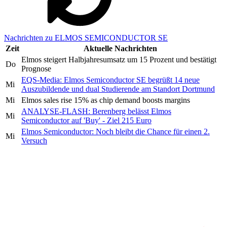
Nachrichten zu ELMOS SEMICONDUCTOR SE
Zeit
Aktuelle Nachrichten
Elmos steigert Halbjahresumsatz um 15 Prozent und bestätigt
Do
Prognose
EQS-Media: Elmos Semiconductor SE begrüßt 14 neue
Mi
Auszubildende und dual Studierende am Standort Dortmund
Mi
Elmos sales rise 15% as chip demand boosts margins
ANALYSE-FLASH: Berenberg belässt Elmos
Mi
Semiconductor auf 'Buy' - Ziel 215 Euro
Elmos Semiconductor: Noch bleibt die Chance für einen 2.
Mi
Versuch