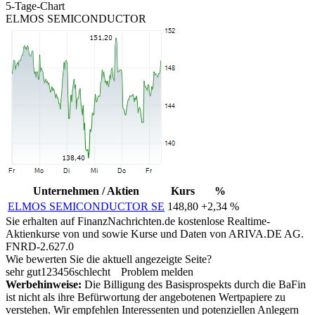
5-Tage-Chart
ELMOS SEMICONDUCTOR
Unternehmen / Aktien
Kurs
%
ELMOS SEMICONDUCTOR SE
148,80
+2,34 %
Sie erhalten auf FinanzNachrichten.de kostenlose Realtime-
Aktienkurse von
und
sowie Kurse und Daten von
ARIVA.DE AG
.
FNRD-2.627.0
Wie bewerten Sie die aktuell angezeigte Seite?
sehr gut
1
2
3
4
5
6
schlecht
Problem melden
Werbehinweise:
Die Billigung des Basisprospekts durch die BaFin
ist nicht als ihre Befürwortung der angebotenen Wertpapiere zu
verstehen. Wir empfehlen Interessenten und potenziellen Anlegern