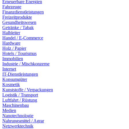
Erneuerbare Energien
Fahrzeuge
Finanzdienstleistungen
Freizeitprodukte
Gesundheitswesen
Getränke / Tabak
Halbleiter
Handel / E-Commerce
Hardware
Holz / Papier
Hotels / Tourismus
Immobilien
Industrie / Mischkonzerne
Internet
IT-Dienstleistungen
Konsumgüter
Kosmetik
Kunststoffe / Verpackungen
Logistik / Transport
Luftfahrt / Rüstung
Maschinenbau
Medien
Nanotechnologie
Nahrungsmittel / Agrar
Netzwerktechnik