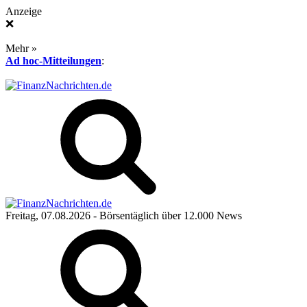
Anzeige
❌
Mehr »
Ad hoc-Mitteilungen
:
Freitag, 07.08.2026
- Börsentäglich über 12.000 News