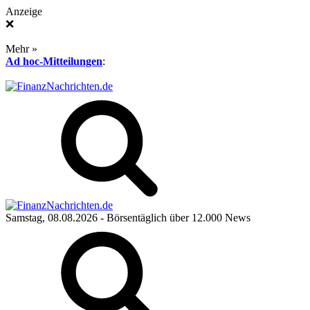
Anzeige
❌
Mehr »
Ad hoc-Mitteilungen
:
Samstag, 08.08.2026
- Börsentäglich über 12.000 News