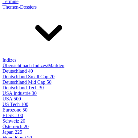
Termine
Themen-Dossiers
Indizes
Übersicht nach Indizes/Märkten
Deutschland 40
Deutschland Small Cap 70
Deutschland Mid Cap 50
Deutschland Tech 30
USA Industrie 30
USA 500
US Tech 100
Eurozone 50
FTSE-100
Schweiz 20
Österreich 20
Japan 225
Hong Kong 50