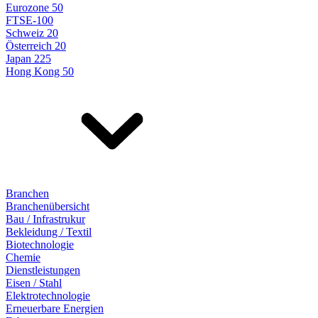
Eurozone 50
FTSE-100
Schweiz 20
Österreich 20
Japan 225
Hong Kong 50
Branchen
Branchenübersicht
Bau / Infrastrukur
Bekleidung / Textil
Biotechnologie
Chemie
Dienstleistungen
Eisen / Stahl
Elektrotechnologie
Erneuerbare Energien