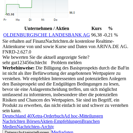
Unternehmen / Aktien
Kurs
%
OLDENBURGISCHE LANDESBANK AG
96,38
-0,21 %
Sie erhalten auf FinanzNachrichten.de kostenlose Realtime-
Aktienkurse von
und
sowie Kurse und Daten von
ARIVA.DE AG
.
FNRD-2.627.0
Wie bewerten Sie die aktuell angezeigte Seite?
sehr gut
1
2
3
4
5
6
schlecht
Problem melden
Werbehinweise:
Die Billigung des Basisprospekts durch die BaFin
ist nicht als ihre Befürwortung der angebotenen Wertpapiere zu
verstehen. Wir empfehlen Interessenten und potenziellen Anlegern
den Basisprospekt und die Endgültigen Bedingungen zu lesen,
bevor sie eine Anlageentscheidung treffen, um sich möglichst
umfassend zu informieren, insbesondere über die potenziellen
Risiken und Chancen des Wertpapiers. Sie sind im Begriff, ein
Produkt zu erwerben, das nicht einfach ist und schwer zu verstehen
sein kann.
Deutschland 40
Xetra-Orderbuch
Ad hoc-Mitteilungen
Nachrichten Börsen
Aktien-Empfehlungen
Branchen
Medien
Nachrichten-Archiv
Mediadaten
Datenschutzeinstellungen