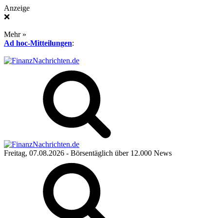
Anzeige
❌
Mehr »
Ad hoc-Mitteilungen
:
Freitag, 07.08.2026
- Börsentäglich über 12.000 News