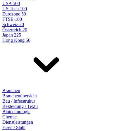
USA 500
US Tech 100
Eurozone 50
FTSE-100
Schweiz 20
Österreich 20
Japan 225
Hong Kong 50
Branchen
Branchenübersicht
Bau / Infrastrukur
Bekleidung / Textil
Biotechnologie
Chemie
Dienstleistungen
Eisen / Stahl