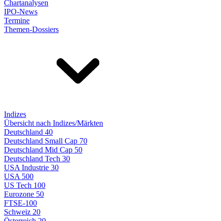
Chartanalysen
IPO-News
Termine
Themen-Dossiers
Indizes
Übersicht nach Indizes/Märkten
Deutschland 40
Deutschland Small Cap 70
Deutschland Mid Cap 50
Deutschland Tech 30
USA Industrie 30
USA 500
US Tech 100
Eurozone 50
FTSE-100
Schweiz 20
Österreich 20