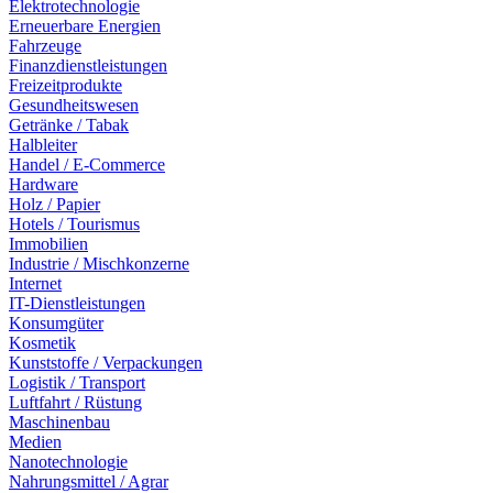
Elektrotechnologie
Erneuerbare Energien
Fahrzeuge
Finanzdienstleistungen
Freizeitprodukte
Gesundheitswesen
Getränke / Tabak
Halbleiter
Handel / E-Commerce
Hardware
Holz / Papier
Hotels / Tourismus
Immobilien
Industrie / Mischkonzerne
Internet
IT-Dienstleistungen
Konsumgüter
Kosmetik
Kunststoffe / Verpackungen
Logistik / Transport
Luftfahrt / Rüstung
Maschinenbau
Medien
Nanotechnologie
Nahrungsmittel / Agrar