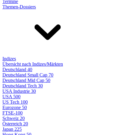
Termine
Themen-Dossiers
Indizes
Übersicht nach Indizes/Märkten
Deutschland 40
Deutschland Small Cap 70
Deutschland Mid Cap 50
Deutschland Tech 30
USA Industrie 30
USA 500
US Tech 100
Eurozone 50
FTSE-100
Schweiz 20
Österreich 20
Japan 225
Hong Kong 50