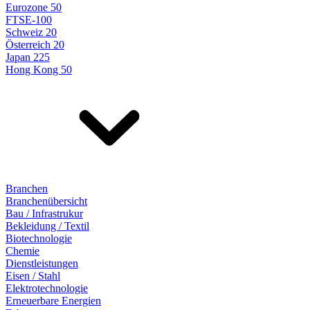
Eurozone 50
FTSE-100
Schweiz 20
Österreich 20
Japan 225
Hong Kong 50
Branchen
Branchenübersicht
Bau / Infrastrukur
Bekleidung / Textil
Biotechnologie
Chemie
Dienstleistungen
Eisen / Stahl
Elektrotechnologie
Erneuerbare Energien