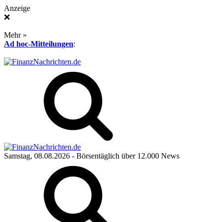
Anzeige
❌
Mehr »
Ad hoc-Mitteilungen
:
Samstag, 08.08.2026
- Börsentäglich über 12.000 News