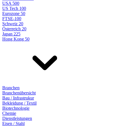
USA 500
US Tech 100
Eurozone 50
FTSE-100
Schweiz 20
Österreich 20
Japan 225
Hong Kong 50
Branchen
Branchenübersicht
Bau / Infrastrukur
Bekleidung / Textil
Biotechnologie
Chemie
Dienstleistungen
Eisen / Stahl