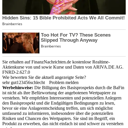
Sie erhalten auf FinanzNachrichten.de kostenlose Realtime-
Aktienkurse von
und
sowie Kurse und Daten von
ARIVA.DE AG
.
FNRD-2.627.0
Wie bewerten Sie die aktuell angezeigte Seite?
sehr gut
1
2
3
4
5
6
schlecht
Problem melden
Werbehinweise:
Die Billigung des Basisprospekts durch die BaFin
ist nicht als ihre Befürwortung der angebotenen Wertpapiere zu
verstehen. Wir empfehlen Interessenten und potenziellen Anlegern
den Basisprospekt und die Endgültigen Bedingungen zu lesen,
bevor sie eine Anlageentscheidung treffen, um sich möglichst
umfassend zu informieren, insbesondere über die potenziellen
Risiken und Chancen des Wertpapiers. Sie sind im Begriff, ein
Produkt zu erwerben, das nicht einfach ist und schwer zu verstehen