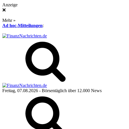
Anzeige
❌
Mehr »
Ad hoc-Mitteilungen
:
Freitag, 07.08.2026
- Börsentäglich über 12.000 News