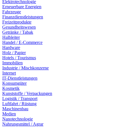
Elektrotechnologie
Erneuerbare Energien
Fahrzeuge
Finanzdienstleistungen
Freizeitprodukte
Gesundheitswesen
Getränke / Tabak
Halbleiter
Handel / E-Commerce
Hardware
Holz / Papier
Hotels / Tourismus
Immobilien
Industrie / Mischkonzerne
Internet
IT-Dienstleistungen
Konsumgüter
Kosmetik
Kunststoffe / Verpackungen
Logistik / Transport
Luftfahrt / Rüstung
Maschinenbau
Medien
Nanotechnologie
Nahrungsmittel / Agrar