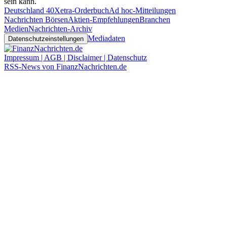
sein kann.
Deutschland 40
Xetra-Orderbuch
Ad hoc-Mitteilungen
Nachrichten Börsen
Aktien-Empfehlungen
Branchen
Medien
Nachrichten-Archiv
Mediadaten
Datenschutzeinstellungen
Impressum | AGB | Disclaimer | Datenschutz
RSS-News von FinanzNachrichten.de