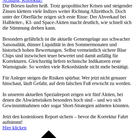
Achtung, Korrektur!
Die Börsen laufen heiß. Trotz geopolitischer Krisen und steigender
Zinsen klettern viele Indizes weiter Richtung Allzeithoch. Doch
unter der Oberfläche zeigen sich erste Risse: Der Abverkauf bei
Halbleiter-, KI- und Space-Aktien macht deutlich, wie schnell sich
die Stimmung drehen kann.
Besonders gefährlich ist die aktuelle Gemengelage aus schwacher
Saisonalität, dünner Liquidität in den Sommermonaten und
historisch hohen Bewertungen. Selbst vermeintlich sichere Blue
Chips sind inzwischen teuer bewertet und damit anfällig für
Korrekturen. Gleichzeitig liefern technische Indikatoren erste
Warnsignale. So werden viele Rekordstände nicht mehr bestätigt.
Für Anleger steigen die Risiken spürbar. Wer jetzt nicht genauer
hinschaut, läuft Gefahr, auf dem falschen Fuß erwischt zu werden.
In unserem aktuellen Spezialreport zeigen wir fünf Aktien, bei
denen die Abwärtsrisiken besonders hoch sind – und wo sich
Gewinnmitnahmen oder sogar Short-Strategien anbieten könnten.
Jetzt den kostenlosen Report sichern – bevor die Korrektur Fahrt
aufnimmt!
Hier klicken