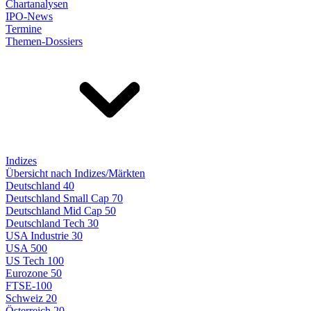
Chartanalysen
IPO-News
Termine
Themen-Dossiers
Indizes
Übersicht nach Indizes/Märkten
Deutschland 40
Deutschland Small Cap 70
Deutschland Mid Cap 50
Deutschland Tech 30
USA Industrie 30
USA 500
US Tech 100
Eurozone 50
FTSE-100
Schweiz 20
Österreich 20