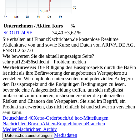
Unternehmen / Aktien
Kurs
%
SCOUT24 SE
74,40
+3,62 %
Sie erhalten auf FinanzNachrichten.de kostenlose Realtime-
Aktienkurse von
und
sowie Kurse und Daten von
ARIVA.DE AG
.
FNRD-2.627.0
Wie bewerten Sie die aktuell angezeigte Seite?
sehr gut
1
2
3
4
5
6
schlecht
Problem melden
Werbehinweise:
Die Billigung des Basisprospekts durch die BaFin
ist nicht als ihre Befürwortung der angebotenen Wertpapiere zu
verstehen. Wir empfehlen Interessenten und potenziellen Anlegern
den Basisprospekt und die Endgültigen Bedingungen zu lesen,
bevor sie eine Anlageentscheidung treffen, um sich möglichst
umfassend zu informieren, insbesondere über die potenziellen
Risiken und Chancen des Wertpapiers. Sie sind im Begriff, ein
Produkt zu erwerben, das nicht einfach ist und schwer zu verstehen
sein kann.
Deutschland 40
Xetra-Orderbuch
Ad hoc-Mitteilungen
Nachrichten Börsen
Aktien-Empfehlungen
Branchen
Medien
Nachrichten-Archiv
Mediadaten
Datenschutzeinstellungen