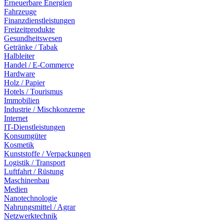
Erneuerbare Energien
Fahrzeuge
Finanzdienstleistungen
Freizeitprodukte
Gesundheitswesen
Getränke / Tabak
Halbleiter
Handel / E-Commerce
Hardware
Holz / Papier
Hotels / Tourismus
Immobilien
Industrie / Mischkonzerne
Internet
IT-Dienstleistungen
Konsumgüter
Kosmetik
Kunststoffe / Verpackungen
Logistik / Transport
Luftfahrt / Rüstung
Maschinenbau
Medien
Nanotechnologie
Nahrungsmittel / Agrar
Netzwerktechnik