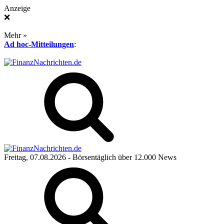
Anzeige
❌
Mehr »
Ad hoc-Mitteilungen
:
Freitag, 07.08.2026
- Börsentäglich über 12.000 News