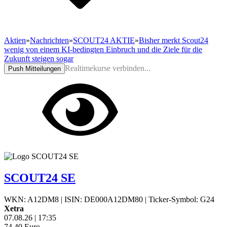
Aktien
»
Nachrichten
»
SCOUT24 AKTIE
»
Bisher merkt Scout24
wenig von einem KI-bedingten Einbruch und die Ziele für die
Zukunft steigen sogar
Realtimekurse verbinden...
Push Mitteilungen
SCOUT24 SE
WKN: A12DM8
|
ISIN: DE000A12DM80
|
Ticker-Symbol: G24
Xetra
07.08.26
|
17:35
74,40
Euro