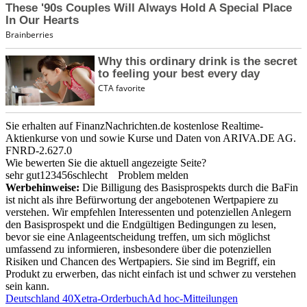
Sie erhalten auf FinanzNachrichten.de kostenlose Realtime-
Aktienkurse von
und
sowie Kurse und Daten von
ARIVA.DE AG
.
FNRD-2.627.0
Wie bewerten Sie die aktuell angezeigte Seite?
sehr gut
1
2
3
4
5
6
schlecht
Problem melden
Werbehinweise:
Die Billigung des Basisprospekts durch die BaFin
ist nicht als ihre Befürwortung der angebotenen Wertpapiere zu
verstehen. Wir empfehlen Interessenten und potenziellen Anlegern
den Basisprospekt und die Endgültigen Bedingungen zu lesen,
bevor sie eine Anlageentscheidung treffen, um sich möglichst
umfassend zu informieren, insbesondere über die potenziellen
Risiken und Chancen des Wertpapiers. Sie sind im Begriff, ein
Produkt zu erwerben, das nicht einfach ist und schwer zu verstehen
sein kann.
Deutschland 40
Xetra-Orderbuch
Ad hoc-Mitteilungen