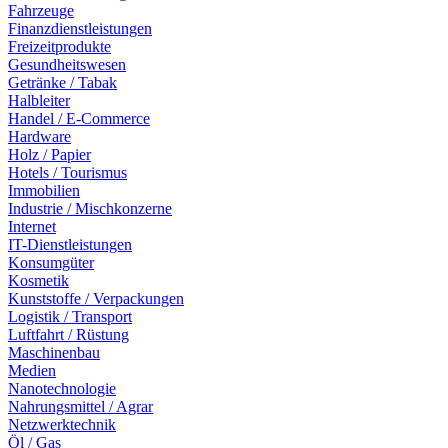
Fahrzeuge
Finanzdienstleistungen
Freizeitprodukte
Gesundheitswesen
Getränke / Tabak
Halbleiter
Handel / E-Commerce
Hardware
Holz / Papier
Hotels / Tourismus
Immobilien
Industrie / Mischkonzerne
Internet
IT-Dienstleistungen
Konsumgüter
Kosmetik
Kunststoffe / Verpackungen
Logistik / Transport
Luftfahrt / Rüstung
Maschinenbau
Medien
Nanotechnologie
Nahrungsmittel / Agrar
Netzwerktechnik
Öl / Gas