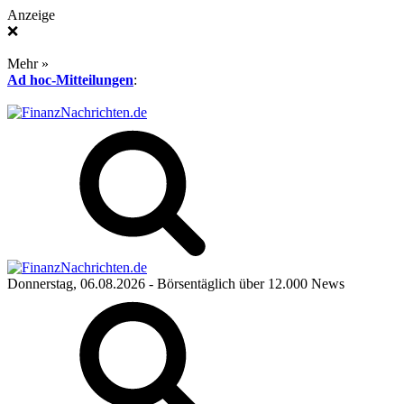
Anzeige
❌
Mehr »
Ad hoc-Mitteilungen
:
Donnerstag, 06.08.2026
- Börsentäglich über 12.000 News