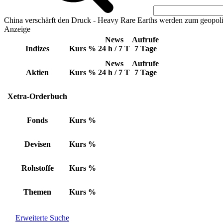
China verschärft den Druck - Heavy Rare Earths werden zum geopoli
Anzeige
News
Aufrufe
Indizes
Kurs
%
24 h / 7 T
7 Tage
News
Aufrufe
Aktien
Kurs
%
24 h / 7 T
7 Tage
Xetra-Orderbuch
Fonds
Kurs
%
Devisen
Kurs
%
Rohstoffe
Kurs
%
Themen
Kurs
%
Erweiterte Suche