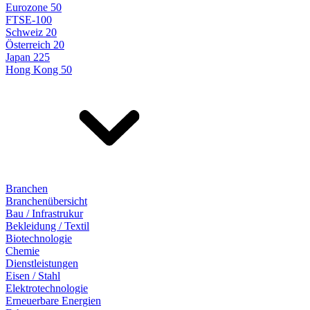
Eurozone 50
FTSE-100
Schweiz 20
Österreich 20
Japan 225
Hong Kong 50
Branchen
Branchenübersicht
Bau / Infrastrukur
Bekleidung / Textil
Biotechnologie
Chemie
Dienstleistungen
Eisen / Stahl
Elektrotechnologie
Erneuerbare Energien