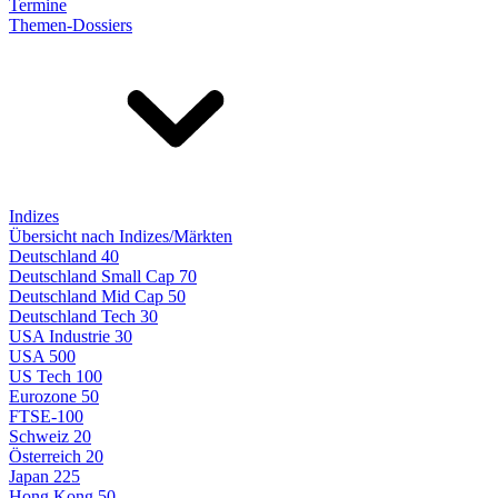
Termine
Themen-Dossiers
Indizes
Übersicht nach Indizes/Märkten
Deutschland 40
Deutschland Small Cap 70
Deutschland Mid Cap 50
Deutschland Tech 30
USA Industrie 30
USA 500
US Tech 100
Eurozone 50
FTSE-100
Schweiz 20
Österreich 20
Japan 225
Hong Kong 50