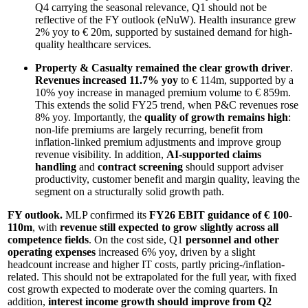
Q4 carrying the seasonal relevance, Q1 should not be
reflective of the FY outlook (eNuW). Health insurance grew
2% yoy to € 20m, supported by sustained demand for high-
quality healthcare services.
Property & Casualty
remained the clear growth driver
.
Revenues increased 11.7% yoy
to € 114m, supported by a
10% yoy increase in managed premium volume to € 859m.
This extends the solid FY25 trend, when P&C revenues rose
8% yoy. Importantly, the
quality of growth remains high
:
non-life premiums are largely recurring, benefit from
inflation-linked premium adjustments and improve group
revenue visibility. In addition,
AI-supported claims
handling
and
contract screening
should support adviser
productivity, customer benefit and margin quality, leaving the
segment on a structurally solid growth path.
FY outlook.
MLP confirmed its
FY26 EBIT guidance of € 100-
110m
, with
revenue still expected to grow slightly across all
competence fields
. On the cost side, Q1
personnel and other
operating expenses
increased 6% yoy, driven by a slight
headcount increase and higher IT costs, partly pricing-/inflation-
related. This should not be extrapolated for the full year, with fixed
cost growth expected to moderate over the coming quarters. In
addition,
interest income growth should improve from Q2