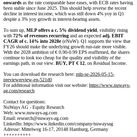
onwards
as the rate comparable base eases, with ECB rates having
been stable since June 2025. This should help reverse the recent
decline in interest income, which was still down 4% yoy in Q1
despite a 3% yoy growth in interest-bearing assets.
To sum up,
MLP offers a c. 5% dividend yield
, visibility rising
with
72% of revenues recurring
and an expected
adj. EBIT
CAGR of c. 14%
into 2028e
(eNuW). Q1 supports the view that
FY26 should make the underlying growth run-rate more visible.
With the 2028 ambition of € 0.90-0.99 EPS reaffirmed, the shares
continue to look too cheap for the quality and visibility of the
earnings path, in our view.
BUY, PT € 12
, on Residual Income.
You can download the research here:
mlp-se-2026-05-15-
previewreview-en-521d0
For additional information visit our website:
https://www.nuways-
ag.com/research
Contact for questions:
NuWays AG - Equity Research
Web: www.nuways-ag.com
Email: research@nuways-ag.com
LinkedIn: https://www.linkedin.com/company/nuwaysag
Adresse: Mittelweg 16-17, 20148 Hamburg, Germany
++++++++++