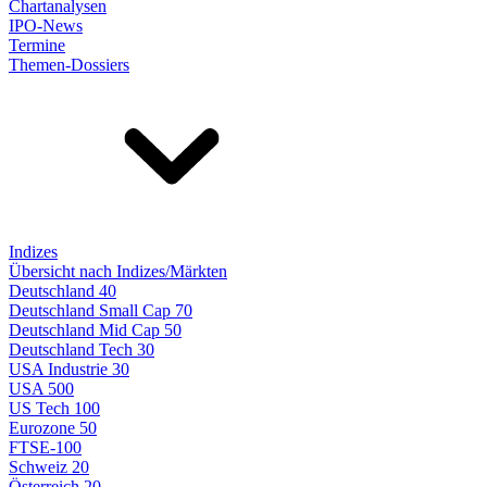
Chartanalysen
IPO-News
Termine
Themen-Dossiers
Indizes
Übersicht nach Indizes/Märkten
Deutschland 40
Deutschland Small Cap 70
Deutschland Mid Cap 50
Deutschland Tech 30
USA Industrie 30
USA 500
US Tech 100
Eurozone 50
FTSE-100
Schweiz 20
Österreich 20