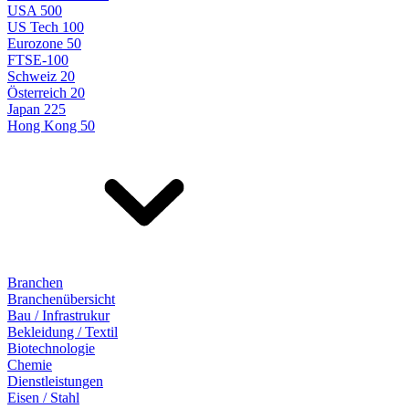
USA 500
US Tech 100
Eurozone 50
FTSE-100
Schweiz 20
Österreich 20
Japan 225
Hong Kong 50
Branchen
Branchenübersicht
Bau / Infrastrukur
Bekleidung / Textil
Biotechnologie
Chemie
Dienstleistungen
Eisen / Stahl