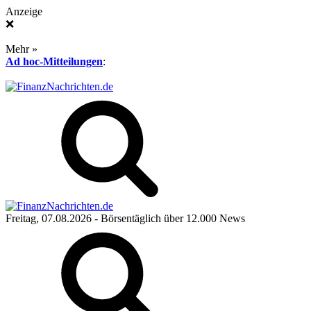
Anzeige
❌
Mehr »
Ad hoc-Mitteilungen
:
Freitag, 07.08.2026
- Börsentäglich über 12.000 News