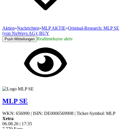
Aktien
»
Nachrichten
»
MLP AKTIE
»
Original-Research: MLP SE
(von NuWays AG): BUY
Realtimekurse aktiv
Push Mitteilungen
MLP SE
WKN: 656990
|
ISIN: DE0006569908
|
Ticker-Symbol: MLP
Xetra
06.08.26
|
17:35
7,770
Euro