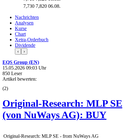
7,730
7,820
06.08.
Nachrichten
Analysen
Kurse
Chart
Xetra-Orderbuch
Dividende
‹
›
EQS Group (EN)
15.05.2026 09:03 Uhr
850 Leser
Artikel bewerten:
(
2
)
Original-Research: MLP SE
(von NuWays AG): BUY
Original-Research: MLP SE - from NuWays AG