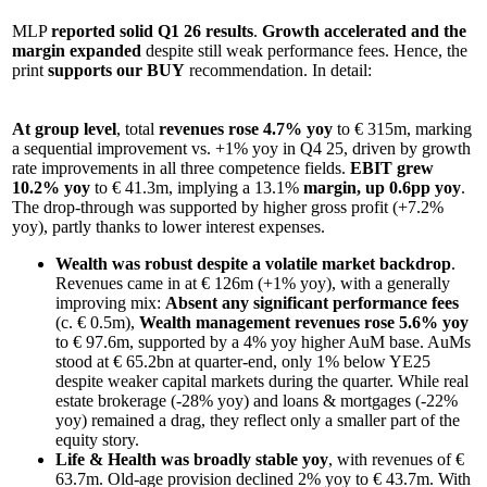
MLP
reported solid Q1 26 results
.
Growth accelerated and the
margin expanded
despite still weak performance fees. Hence, the
print
supports our BUY
recommendation. In detail:
At group level
, total
revenues rose 4.7% yoy
to € 315m, marking
a sequential improvement vs. +1% yoy in Q4 25, driven by growth
rate improvements in all three competence fields.
EBIT grew
10.2% yoy
to € 41.3m, implying a 13.1%
margin, up 0.6pp yoy
.
The drop-through was supported by higher gross profit (+7.2%
yoy), partly thanks to lower interest expenses.
Wealth was robust despite
a volatile market backdrop
.
Revenues came in at € 126m (+1% yoy), with a generally
improving mix:
Absent any significant performance fees
(c. € 0.5m),
Wealth management revenues rose 5.6% yoy
to € 97.6m, supported by a 4% yoy higher AuM base. AuMs
stood at € 65.2bn at quarter-end, only 1% below YE25
despite weaker capital markets during the quarter. While real
estate brokerage (-28% yoy) and loans & mortgages (-22%
yoy) remained a drag, they reflect only a smaller part of the
equity story.
Life & Health was broadly stable yoy
, with revenues of €
63.7m. Old-age provision declined 2% yoy to € 43.7m. With