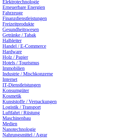
Elektrotechnologie
Erneuerbare Energien
Fahrzeuge
Finanzdienstleistungen
Freizeitprodukte
Gesundheitswesen
Getränke / Tabak
Halbleiter
Handel / E-Commerce
Hardware
Holz / Papier
Hotels / Tourismus
Immobilien
Industrie / Mischkonzerne
Internet
IT-Dienstleistungen
Konsumgüter
Kosmetik
Kunststoffe / Verpackungen
Logistik / Transport
Luftfahrt / Rüstung
Maschinenbau
Medien
Nanotechnologie
Nahrungsmittel / Agrar