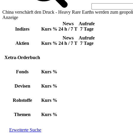
China verschärft den Druck - Heavy Rare Earths werden zum geopoli
Anzeige
News
Aufrufe
Indizes
Kurs
%
24 h / 7 T
7 Tage
News
Aufrufe
Aktien
Kurs
%
24 h / 7 T
7 Tage
Xetra-Orderbuch
Fonds
Kurs
%
Devisen
Kurs
%
Rohstoffe
Kurs
%
Themen
Kurs
%
Erweiterte Suche