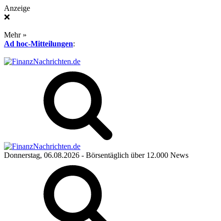
Anzeige
❌
Mehr »
Ad hoc-Mitteilungen
:
Donnerstag, 06.08.2026
- Börsentäglich über 12.000 News