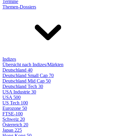
Termine
Themen-Dossiers
Indizes
Übersicht nach Indizes/Märkten
Deutschland 40
Deutschland Small Cap 70
Deutschland Mid Cap 50
Deutschland Tech 30
USA Industrie 30
USA 500
US Tech 100
Eurozone 50
FTSE-100
Schweiz 20
Österreich 20
Japan 225
Hong Kong 50