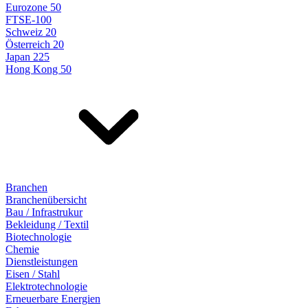
Eurozone 50
FTSE-100
Schweiz 20
Österreich 20
Japan 225
Hong Kong 50
Branchen
Branchenübersicht
Bau / Infrastrukur
Bekleidung / Textil
Biotechnologie
Chemie
Dienstleistungen
Eisen / Stahl
Elektrotechnologie
Erneuerbare Energien