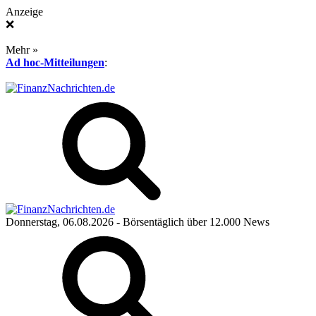
Anzeige
❌
Mehr »
Ad hoc-Mitteilungen
:
Donnerstag, 06.08.2026
- Börsentäglich über 12.000 News