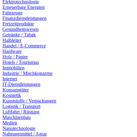
Elektrotechnologie
Erneuerbare Energien
Fahrzeuge
Finanzdienstleistungen
Freizeitprodukte
Gesundheitswesen
Getränke / Tabak
Halbleiter
Handel / E-Commerce
Hardware
Holz / Papier
Hotels / Tourismus
Immobilien
Industrie / Mischkonzerne
Internet
IT-Dienstleistungen
Konsumgüter
Kosmetik
Kunststoffe / Verpackungen
Logistik / Transport
Luftfahrt / Rüstung
Maschinenbau
Medien
Nanotechnologie
Nahrungsmittel / Agrar