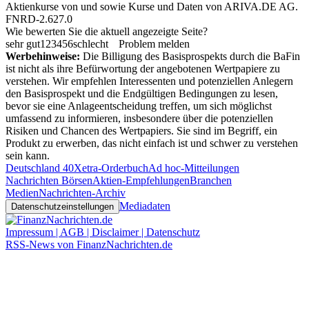
Aktienkurse von
und
sowie Kurse und Daten von
ARIVA.DE AG
.
FNRD-2.627.0
Wie bewerten Sie die aktuell angezeigte Seite?
sehr gut
1
2
3
4
5
6
schlecht
Problem melden
Werbehinweise:
Die Billigung des Basisprospekts durch die BaFin
ist nicht als ihre Befürwortung der angebotenen Wertpapiere zu
verstehen. Wir empfehlen Interessenten und potenziellen Anlegern
den Basisprospekt und die Endgültigen Bedingungen zu lesen,
bevor sie eine Anlageentscheidung treffen, um sich möglichst
umfassend zu informieren, insbesondere über die potenziellen
Risiken und Chancen des Wertpapiers. Sie sind im Begriff, ein
Produkt zu erwerben, das nicht einfach ist und schwer zu verstehen
sein kann.
Deutschland 40
Xetra-Orderbuch
Ad hoc-Mitteilungen
Nachrichten Börsen
Aktien-Empfehlungen
Branchen
Medien
Nachrichten-Archiv
Mediadaten
Datenschutzeinstellungen
Impressum | AGB | Disclaimer | Datenschutz
RSS-News von FinanzNachrichten.de