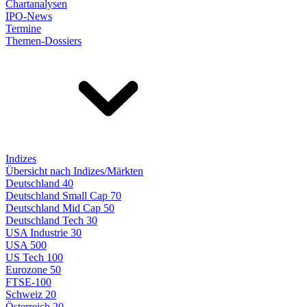
Chartanalysen
IPO-News
Termine
Themen-Dossiers
Indizes
Übersicht nach Indizes/Märkten
Deutschland 40
Deutschland Small Cap 70
Deutschland Mid Cap 50
Deutschland Tech 30
USA Industrie 30
USA 500
US Tech 100
Eurozone 50
FTSE-100
Schweiz 20
Österreich 20