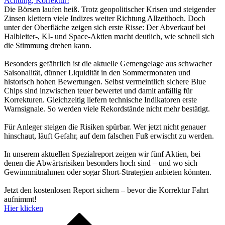
Achtung, Korrektur!
Die Börsen laufen heiß. Trotz geopolitischer Krisen und steigender
Zinsen klettern viele Indizes weiter Richtung Allzeithoch. Doch
unter der Oberfläche zeigen sich erste Risse: Der Abverkauf bei
Halbleiter-, KI- und Space-Aktien macht deutlich, wie schnell sich
die Stimmung drehen kann.
Besonders gefährlich ist die aktuelle Gemengelage aus schwacher
Saisonalität, dünner Liquidität in den Sommermonaten und
historisch hohen Bewertungen. Selbst vermeintlich sichere Blue
Chips sind inzwischen teuer bewertet und damit anfällig für
Korrekturen. Gleichzeitig liefern technische Indikatoren erste
Warnsignale. So werden viele Rekordstände nicht mehr bestätigt.
Für Anleger steigen die Risiken spürbar. Wer jetzt nicht genauer
hinschaut, läuft Gefahr, auf dem falschen Fuß erwischt zu werden.
In unserem aktuellen Spezialreport zeigen wir fünf Aktien, bei
denen die Abwärtsrisiken besonders hoch sind – und wo sich
Gewinnmitnahmen oder sogar Short-Strategien anbieten könnten.
Jetzt den kostenlosen Report sichern – bevor die Korrektur Fahrt
aufnimmt!
Hier klicken