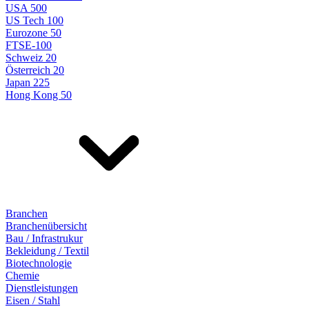
USA 500
US Tech 100
Eurozone 50
FTSE-100
Schweiz 20
Österreich 20
Japan 225
Hong Kong 50
Branchen
Branchenübersicht
Bau / Infrastrukur
Bekleidung / Textil
Biotechnologie
Chemie
Dienstleistungen
Eisen / Stahl