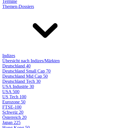
Termine
Themen-Dossiers
Indizes
Übersicht nach Indizes/Märkten
Deutschland 40
Deutschland Small Cap 70
Deutschland Mid Cap 50
Deutschland Tech 30
USA Industrie 30
USA 500
US Tech 100
Eurozone 50
FTSE-100
Schweiz 20
Österreich 20
Japan 225
Hong Kong 50