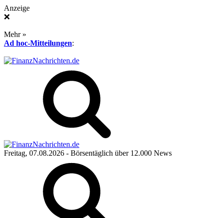
Anzeige
❌
Mehr »
Ad hoc-Mitteilungen
:
Freitag, 07.08.2026
- Börsentäglich über 12.000 News