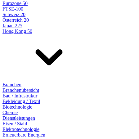
Eurozone 50
FTSE-100
Schweiz 20
Österreich 20
Japan 225
Hong Kong 50
Branchen
Branchenübersicht
Bau / Infrastrukur
Bekleidung / Textil
Biotechnologie
Chemie
Dienstleistungen
Eisen / Stahl
Elektrotechnologie
Erneuerbare Energien