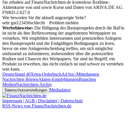
Sie erhalten auf FinanzNachrichten.de kostenlose Realtime-
Aktienkurse von
und
sowie Kurse und Daten von
ARIVA.DE AG
.
FNRD-2.627.0
Wie bewerten Sie die aktuell angezeigte Seite?
sehr gut
1
2
3
4
5
6
schlecht
Problem melden
Werbehinweise:
Die Billigung des Basisprospekts durch die BaFin
ist nicht als ihre Befürwortung der angebotenen Wertpapiere zu
verstehen. Wir empfehlen Interessenten und potenziellen Anlegern
den Basisprospekt und die Endgültigen Bedingungen zu lesen,
bevor sie eine Anlageentscheidung treffen, um sich möglichst
umfassend zu informieren, insbesondere über die potenziellen
Risiken und Chancen des Wertpapiers. Sie sind im Begriff, ein
Produkt zu erwerben, das nicht einfach ist und schwer zu verstehen
sein kann.
Deutschland 40
Xetra-Orderbuch
Ad hoc-Mitteilungen
Nachrichten Börsen
Aktien-Empfehlungen
Branchen
Medien
Nachrichten-Archiv
Mediadaten
Datenschutzeinstellungen
Impressum | AGB | Disclaimer | Datenschutz
RSS-News von FinanzNachrichten.de