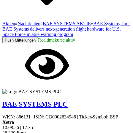
Aktien
»
Nachrichten
»
BAE SYSTEMS AKTIE
»
BAE Systems, Inc.:
BAE Systems delivers next-generation flight hardware for U.S.
Space Force missile warning program
Realtimekurse aktiv
Push Mitteilungen
BAE SYSTEMS PLC
WKN: 866131
|
ISIN: GB0002634946
|
Ticker-Symbol: BSP
Xetra
10.08.26
|
17:35
26,330
Euro