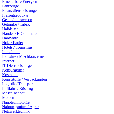
Erneuerbare Energien
Fahrzeuge
Finanzdienstleistungen
Freizeitprodukte
Gesundheitswesen
Getränke / Tabak
Halbleiter
Handel / E-Commerce
Hardware
Holz / Papier
Hotels / Tourismus
Immobilien
Industrie / Mischkonzerne
Internet
IT-Dienstleistungen
Konsumgüter
Kosmetik
Kunststoffe / Verpackungen
Logistik / Transport
Luftfahrt / Rüstung
Maschinenbau
Medien
Nanotechnologie
Nahrungsmittel / Agrar
Netzwerktechnik