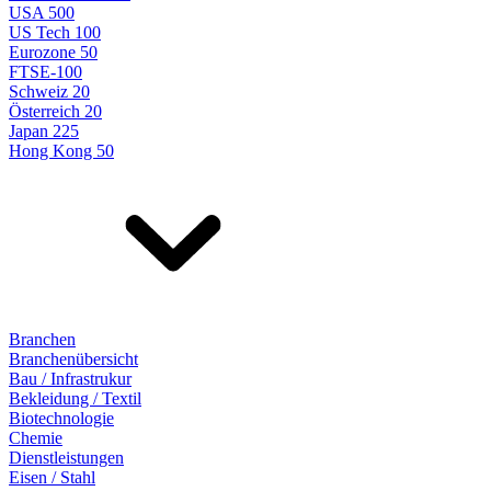
USA 500
US Tech 100
Eurozone 50
FTSE-100
Schweiz 20
Österreich 20
Japan 225
Hong Kong 50
Branchen
Branchenübersicht
Bau / Infrastrukur
Bekleidung / Textil
Biotechnologie
Chemie
Dienstleistungen
Eisen / Stahl