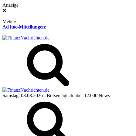
Anzeige
❌
Mehr »
Ad hoc-Mitteilungen
:
Samstag, 08.08.2026
- Börsentäglich über 12.000 News