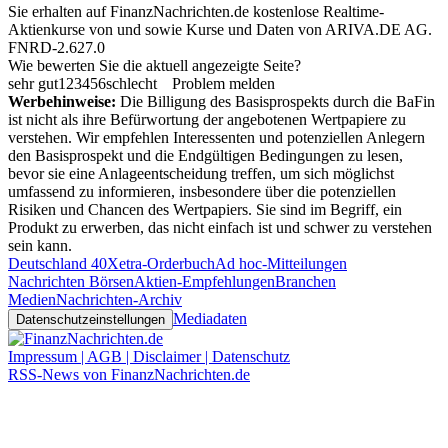
Sie erhalten auf FinanzNachrichten.de kostenlose Realtime-
Aktienkurse von
und
sowie Kurse und Daten von
ARIVA.DE AG
.
FNRD-2.627.0
Wie bewerten Sie die aktuell angezeigte Seite?
sehr gut
1
2
3
4
5
6
schlecht
Problem melden
Werbehinweise:
Die Billigung des Basisprospekts durch die BaFin
ist nicht als ihre Befürwortung der angebotenen Wertpapiere zu
verstehen. Wir empfehlen Interessenten und potenziellen Anlegern
den Basisprospekt und die Endgültigen Bedingungen zu lesen,
bevor sie eine Anlageentscheidung treffen, um sich möglichst
umfassend zu informieren, insbesondere über die potenziellen
Risiken und Chancen des Wertpapiers. Sie sind im Begriff, ein
Produkt zu erwerben, das nicht einfach ist und schwer zu verstehen
sein kann.
Deutschland 40
Xetra-Orderbuch
Ad hoc-Mitteilungen
Nachrichten Börsen
Aktien-Empfehlungen
Branchen
Medien
Nachrichten-Archiv
Mediadaten
Datenschutzeinstellungen
Impressum | AGB | Disclaimer | Datenschutz
RSS-News von FinanzNachrichten.de