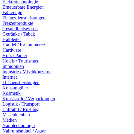
Elektrotechnologie
Erneuerbare Energien
Fahrzeuge
Finanzdienstleistungen
Freizeitprodukte
Gesundheitswesen
Getränke / Tabak
Halbleiter
Handel / E-Commerce
Hardware
Holz / Papier
Hotels / Tourismus
Immobilien
Industrie / Mischkonzerne
Internet
IT-Dienstleistungen
Konsumgüter
Kosmetik
Kunststoffe / Verpackungen
Logistik / Transport
Luftfahrt / Rüstung
Maschinenbau
Medien
Nanotechnologie
Nahrungsmittel / Agrar