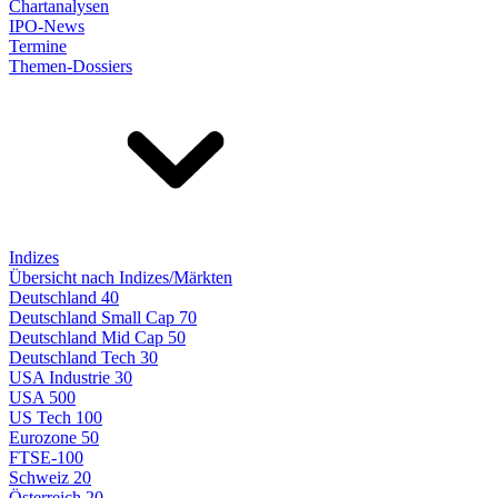
Chartanalysen
IPO-News
Termine
Themen-Dossiers
Indizes
Übersicht nach Indizes/Märkten
Deutschland 40
Deutschland Small Cap 70
Deutschland Mid Cap 50
Deutschland Tech 30
USA Industrie 30
USA 500
US Tech 100
Eurozone 50
FTSE-100
Schweiz 20
Österreich 20