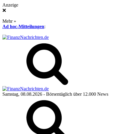
Anzeige
❌
Mehr »
Ad hoc-Mitteilungen
:
Samstag, 08.08.2026
- Börsentäglich über 12.000 News