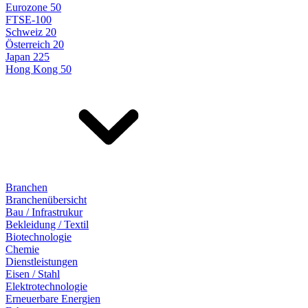
Eurozone 50
FTSE-100
Schweiz 20
Österreich 20
Japan 225
Hong Kong 50
Branchen
Branchenübersicht
Bau / Infrastrukur
Bekleidung / Textil
Biotechnologie
Chemie
Dienstleistungen
Eisen / Stahl
Elektrotechnologie
Erneuerbare Energien