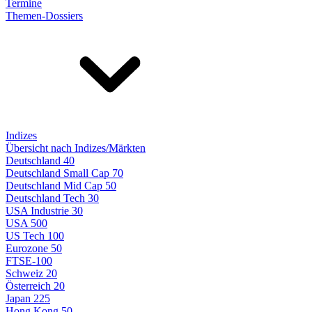
Termine
Themen-Dossiers
Indizes
Übersicht nach Indizes/Märkten
Deutschland 40
Deutschland Small Cap 70
Deutschland Mid Cap 50
Deutschland Tech 30
USA Industrie 30
USA 500
US Tech 100
Eurozone 50
FTSE-100
Schweiz 20
Österreich 20
Japan 225
Hong Kong 50