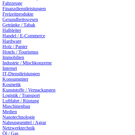
Fahrzeuge
Finanzdienstleistungen
Freizeitprodukte
Gesundheitswesen
Getränke / Tabak
Halbleiter
Handel / E-Commerce
Hardware
Holz / Papier
Hotels / Tourismus
Immobilien
Industrie / Mischkonzerne
Internet
IT-Dienstleistungen
Konsumgüter
Kosmetik
Kunststoffe / Verpackungen
Logistik / Transport
Luftfahrt / Rüstung
Maschinenbau
Medien
Nanotechnologie
Nahrungsmittel / Agrar
Netzwerktechnik
Öl / Gas