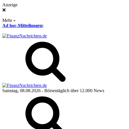
Anzeige
❌
Mehr »
Ad hoc-Mitteilungen
:
Samstag, 08.08.2026
- Börsentäglich über 12.000 News