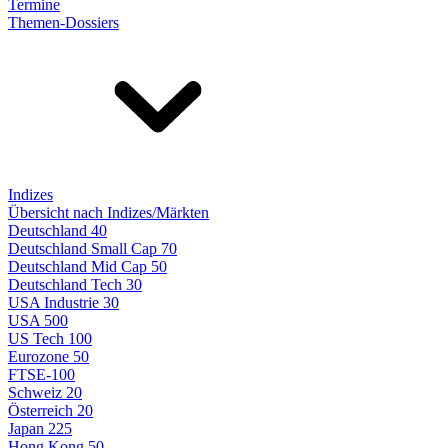
Termine
Themen-Dossiers
Indizes
Übersicht nach Indizes/Märkten
Deutschland 40
Deutschland Small Cap 70
Deutschland Mid Cap 50
Deutschland Tech 30
USA Industrie 30
USA 500
US Tech 100
Eurozone 50
FTSE-100
Schweiz 20
Österreich 20
Japan 225
Hong Kong 50