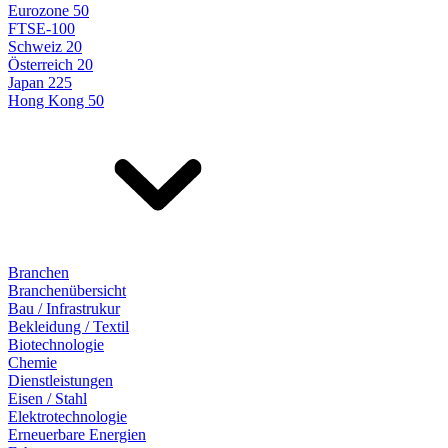
Eurozone 50
FTSE-100
Schweiz 20
Österreich 20
Japan 225
Hong Kong 50
Branchen
Branchenübersicht
Bau / Infrastrukur
Bekleidung / Textil
Biotechnologie
Chemie
Dienstleistungen
Eisen / Stahl
Elektrotechnologie
Erneuerbare Energien