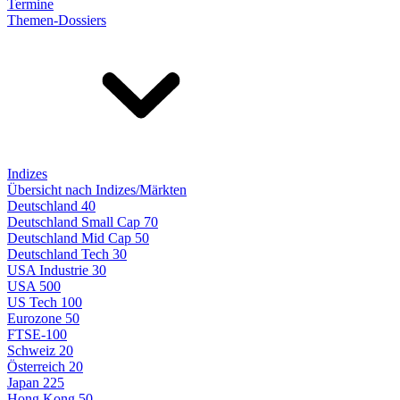
Termine
Themen-Dossiers
Indizes
Übersicht nach Indizes/Märkten
Deutschland 40
Deutschland Small Cap 70
Deutschland Mid Cap 50
Deutschland Tech 30
USA Industrie 30
USA 500
US Tech 100
Eurozone 50
FTSE-100
Schweiz 20
Österreich 20
Japan 225
Hong Kong 50