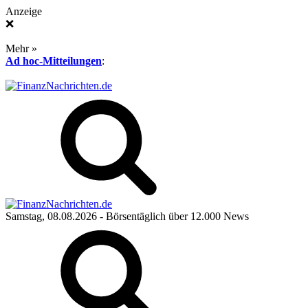
Anzeige
❌
Mehr »
Ad hoc-Mitteilungen
:
Samstag, 08.08.2026
- Börsentäglich über 12.000 News