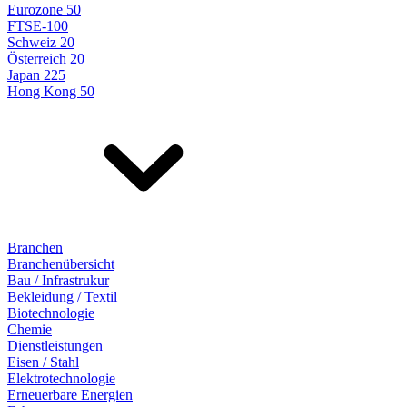
Eurozone 50
FTSE-100
Schweiz 20
Österreich 20
Japan 225
Hong Kong 50
Branchen
Branchenübersicht
Bau / Infrastrukur
Bekleidung / Textil
Biotechnologie
Chemie
Dienstleistungen
Eisen / Stahl
Elektrotechnologie
Erneuerbare Energien