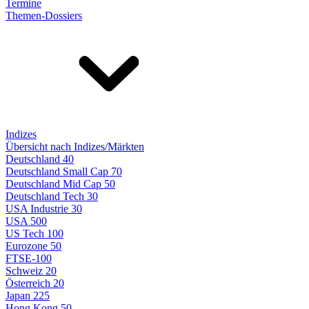
Termine
Themen-Dossiers
Indizes
Übersicht nach Indizes/Märkten
Deutschland 40
Deutschland Small Cap 70
Deutschland Mid Cap 50
Deutschland Tech 30
USA Industrie 30
USA 500
US Tech 100
Eurozone 50
FTSE-100
Schweiz 20
Österreich 20
Japan 225
Hong Kong 50