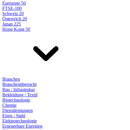
Eurozone 50
FTSE-100
Schweiz 20
Österreich 20
Japan 225
Hong Kong 50
Branchen
Branchenübersicht
Bau / Infrastrukur
Bekleidung / Textil
Biotechnologie
Chemie
Dienstleistungen
Eisen / Stahl
Elektrotechnologie
Erneuerbare Energien