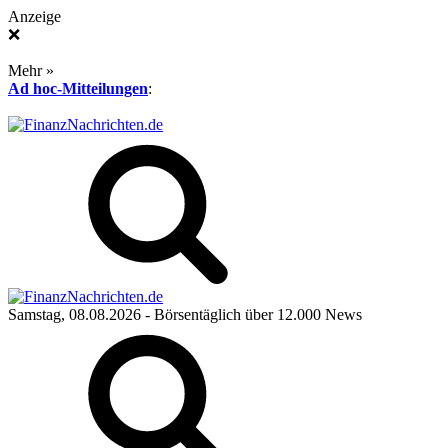
Anzeige
❌
Mehr »
Ad hoc-Mitteilungen
:
Samstag, 08.08.2026
- Börsentäglich über 12.000 News