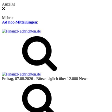
Anzeige
❌
Mehr »
Ad hoc-Mitteilungen
:
Freitag, 07.08.2026
- Börsentäglich über 12.000 News