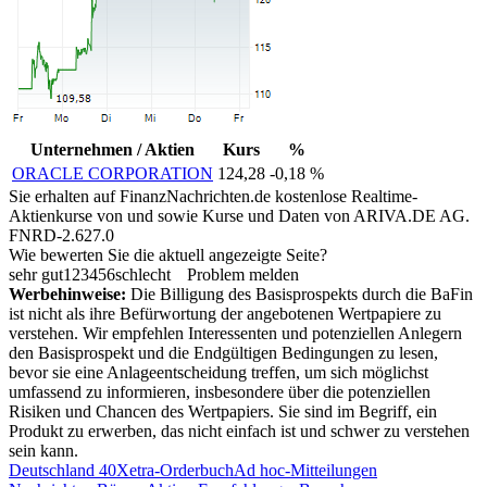
Unternehmen / Aktien
Kurs
%
ORACLE CORPORATION
124,28
-0,18 %
Sie erhalten auf FinanzNachrichten.de kostenlose Realtime-
Aktienkurse von
und
sowie Kurse und Daten von
ARIVA.DE AG
.
FNRD-2.627.0
Wie bewerten Sie die aktuell angezeigte Seite?
sehr gut
1
2
3
4
5
6
schlecht
Problem melden
Werbehinweise:
Die Billigung des Basisprospekts durch die BaFin
ist nicht als ihre Befürwortung der angebotenen Wertpapiere zu
verstehen. Wir empfehlen Interessenten und potenziellen Anlegern
den Basisprospekt und die Endgültigen Bedingungen zu lesen,
bevor sie eine Anlageentscheidung treffen, um sich möglichst
umfassend zu informieren, insbesondere über die potenziellen
Risiken und Chancen des Wertpapiers. Sie sind im Begriff, ein
Produkt zu erwerben, das nicht einfach ist und schwer zu verstehen
sein kann.
Deutschland 40
Xetra-Orderbuch
Ad hoc-Mitteilungen