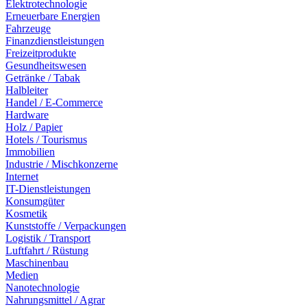
Elektrotechnologie
Erneuerbare Energien
Fahrzeuge
Finanzdienstleistungen
Freizeitprodukte
Gesundheitswesen
Getränke / Tabak
Halbleiter
Handel / E-Commerce
Hardware
Holz / Papier
Hotels / Tourismus
Immobilien
Industrie / Mischkonzerne
Internet
IT-Dienstleistungen
Konsumgüter
Kosmetik
Kunststoffe / Verpackungen
Logistik / Transport
Luftfahrt / Rüstung
Maschinenbau
Medien
Nanotechnologie
Nahrungsmittel / Agrar