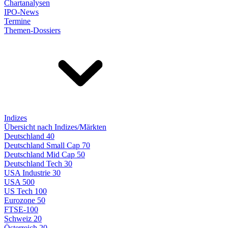
Chartanalysen
IPO-News
Termine
Themen-Dossiers
Indizes
Übersicht nach Indizes/Märkten
Deutschland 40
Deutschland Small Cap 70
Deutschland Mid Cap 50
Deutschland Tech 30
USA Industrie 30
USA 500
US Tech 100
Eurozone 50
FTSE-100
Schweiz 20
Österreich 20