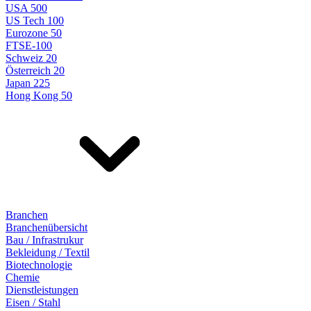
USA 500
US Tech 100
Eurozone 50
FTSE-100
Schweiz 20
Österreich 20
Japan 225
Hong Kong 50
Branchen
Branchenübersicht
Bau / Infrastrukur
Bekleidung / Textil
Biotechnologie
Chemie
Dienstleistungen
Eisen / Stahl