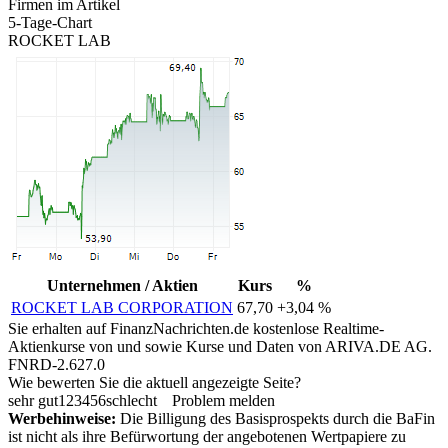
Firmen im Artikel
5-Tage-Chart
ROCKET LAB
Unternehmen / Aktien
Kurs
%
ROCKET LAB CORPORATION
67,70
+3,04 %
Sie erhalten auf FinanzNachrichten.de kostenlose Realtime-
Aktienkurse von
und
sowie Kurse und Daten von
ARIVA.DE AG
.
FNRD-2.627.0
Wie bewerten Sie die aktuell angezeigte Seite?
sehr gut
1
2
3
4
5
6
schlecht
Problem melden
Werbehinweise:
Die Billigung des Basisprospekts durch die BaFin
ist nicht als ihre Befürwortung der angebotenen Wertpapiere zu