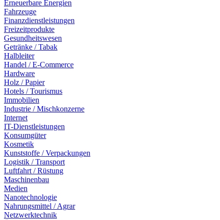
Erneuerbare Energien
Fahrzeuge
Finanzdienstleistungen
Freizeitprodukte
Gesundheitswesen
Getränke / Tabak
Halbleiter
Handel / E-Commerce
Hardware
Holz / Papier
Hotels / Tourismus
Immobilien
Industrie / Mischkonzerne
Internet
IT-Dienstleistungen
Konsumgüter
Kosmetik
Kunststoffe / Verpackungen
Logistik / Transport
Luftfahrt / Rüstung
Maschinenbau
Medien
Nanotechnologie
Nahrungsmittel / Agrar
Netzwerktechnik