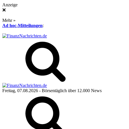
Anzeige
❌
Mehr »
Ad hoc-Mitteilungen
:
Freitag, 07.08.2026
- Börsentäglich über 12.000 News