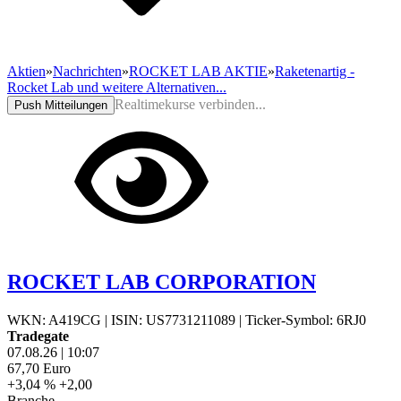
Aktien
»
Nachrichten
»
ROCKET LAB AKTIE
»
Raketenartig -
Rocket Lab und weitere Alternativen...
Realtimekurse verbinden...
Push Mitteilungen
ROCKET LAB CORPORATION
WKN: A419CG
|
ISIN: US7731211089
|
Ticker-Symbol: 6RJ0
Tradegate
07.08.26
|
10:07
67,70
Euro
+3,04 %
+2,00
Branche