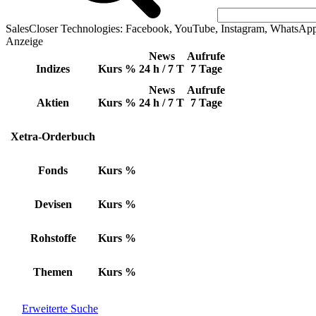
SalesCloser Technologies: Facebook, YouTube, Instagram, WhatsAp
Anzeige
News
Aufrufe
Indizes
Kurs
%
24 h / 7 T
7 Tage
News
Aufrufe
Aktien
Kurs
%
24 h / 7 T
7 Tage
Xetra-Orderbuch
Fonds
Kurs
%
Devisen
Kurs
%
Rohstoffe
Kurs
%
Themen
Kurs
%
Erweiterte Suche