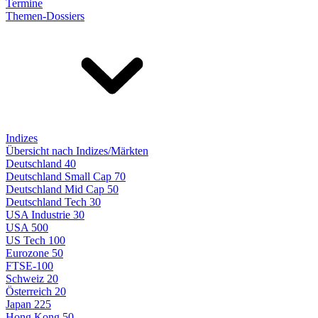
Termine
Themen-Dossiers
Indizes
Übersicht nach Indizes/Märkten
Deutschland 40
Deutschland Small Cap 70
Deutschland Mid Cap 50
Deutschland Tech 30
USA Industrie 30
USA 500
US Tech 100
Eurozone 50
FTSE-100
Schweiz 20
Österreich 20
Japan 225
Hong Kong 50