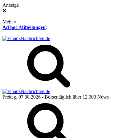
Anzeige
❌
Mehr »
Ad hoc-Mitteilungen
:
Freitag, 07.08.2026
- Börsentäglich über 12.000 News