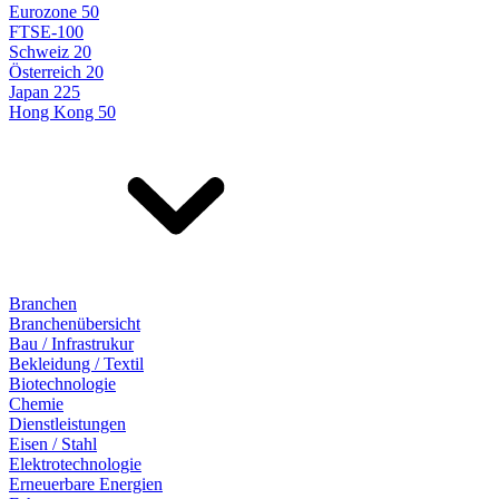
Eurozone 50
FTSE-100
Schweiz 20
Österreich 20
Japan 225
Hong Kong 50
Branchen
Branchenübersicht
Bau / Infrastrukur
Bekleidung / Textil
Biotechnologie
Chemie
Dienstleistungen
Eisen / Stahl
Elektrotechnologie
Erneuerbare Energien