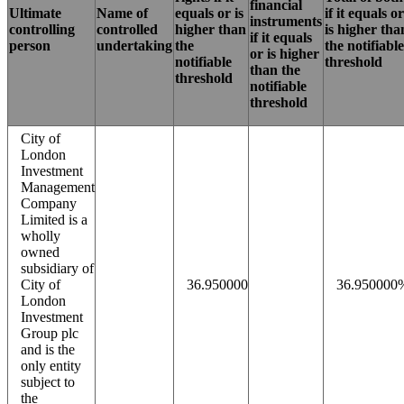
financial
Ultimate
Name of
equals or is
if it equals o
instruments
controlling
controlled
higher than
is higher tha
if it equals
person
undertaking
the
the notifiabl
or is higher
notifiable
threshold
than the
threshold
notifiable
threshold
City of
London
Investment
Management
Company
Limited is a
wholly
owned
subsidiary of
City of
36.950000
36.950000
London
Investment
Group plc
and is the
only entity
subject to
the