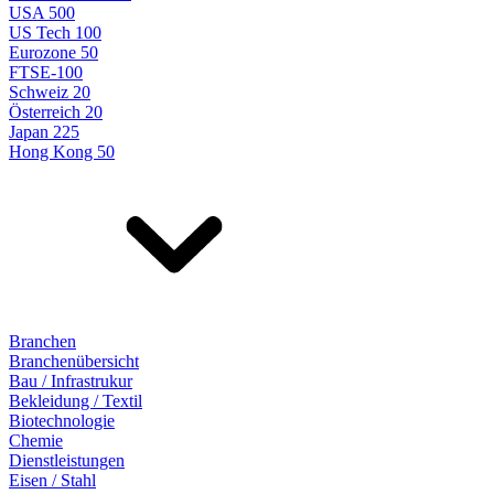
USA 500
US Tech 100
Eurozone 50
FTSE-100
Schweiz 20
Österreich 20
Japan 225
Hong Kong 50
Branchen
Branchenübersicht
Bau / Infrastrukur
Bekleidung / Textil
Biotechnologie
Chemie
Dienstleistungen
Eisen / Stahl