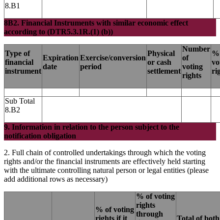
8.B1
8B2. Financial Instruments with similar economic effect
according to (DTR5.3.1R.(1) (b))
Number
Type of
Physical
% 
Expiration
Exercise/conversion
of
financial
or cash
vo
date
period
voting
instrument
settlement
ri
rights
Sub Total
8.B2
9. Information in relation to the person subject to the
notification obligation
2. Full chain of controlled undertakings through which the voting
rights and/or the financial instruments are effectively held starting
with the ultimate controlling natural person or legal entities (please
add additional rows as necessary)
% of voting
rights
% of voting
through
rights if it
Total of both