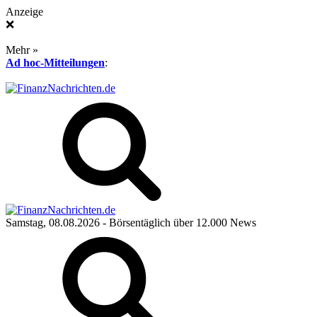
Anzeige
❌
Mehr »
Ad hoc-Mitteilungen
:
Samstag, 08.08.2026
- Börsentäglich über 12.000 News