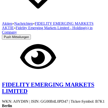
Aktien
»
Nachrichten
»
FIDELITY EMERGING MARKETS
AKTIE
»
Fidelity Emerging Markets Limited - Holding(s) in
Company
Push Mitteilungen
FIDELITY EMERGING MARKETS
LIMITED
WKN: A0YD8N
|
ISIN: GG00B4L0PD47
|
Ticker-Symbol: B7K1
Berlin