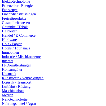
Elektrotechnologie
Erneuerbare Energien
Fahrzeuge
Finanzdienstleistungen
Freizeitprodukte
Gesundheitswesen
Getränke / Tabak
Halbleiter
Handel / E-Commerce
Hardware
Holz / Papier
Hotels / Tourismus
Immobilien
Industrie / Mischkonzerne
Internet
IT-Dienstleistungen
Konsumgüter
Kosmetik
Kunststoffe / Verpackungen
Logistik / Transport
Luftfahrt / Rüstung
Maschinenbau
Medien
Nanotechnologie
Nahrungsmittel / Agrar