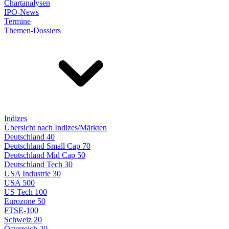
Chartanalysen
IPO-News
Termine
Themen-Dossiers
Indizes
Übersicht nach Indizes/Märkten
Deutschland 40
Deutschland Small Cap 70
Deutschland Mid Cap 50
Deutschland Tech 30
USA Industrie 30
USA 500
US Tech 100
Eurozone 50
FTSE-100
Schweiz 20
Österreich 20