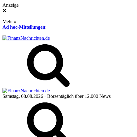
Anzeige
❌
Mehr »
Ad hoc-Mitteilungen
:
Samstag, 08.08.2026
- Börsentäglich über 12.000 News