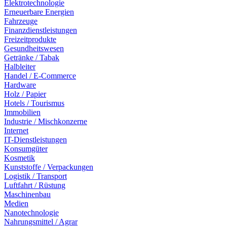
Elektrotechnologie
Erneuerbare Energien
Fahrzeuge
Finanzdienstleistungen
Freizeitprodukte
Gesundheitswesen
Getränke / Tabak
Halbleiter
Handel / E-Commerce
Hardware
Holz / Papier
Hotels / Tourismus
Immobilien
Industrie / Mischkonzerne
Internet
IT-Dienstleistungen
Konsumgüter
Kosmetik
Kunststoffe / Verpackungen
Logistik / Transport
Luftfahrt / Rüstung
Maschinenbau
Medien
Nanotechnologie
Nahrungsmittel / Agrar