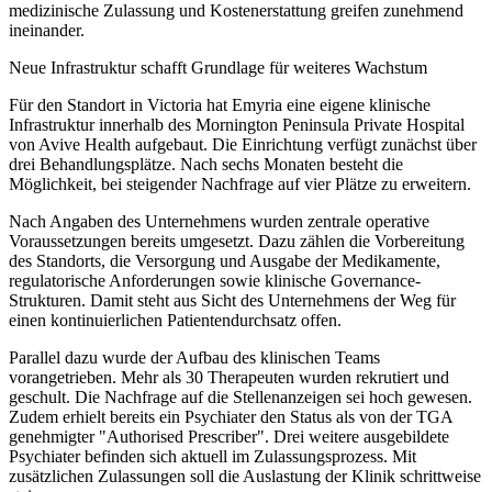
medizinische Zulassung und Kostenerstattung greifen zunehmend
ineinander.
Neue Infrastruktur schafft Grundlage für weiteres Wachstum
Für den Standort in Victoria hat Emyria eine eigene klinische
Infrastruktur innerhalb des Mornington Peninsula Private Hospital
von Avive Health aufgebaut. Die Einrichtung verfügt zunächst über
drei Behandlungsplätze. Nach sechs Monaten besteht die
Möglichkeit, bei steigender Nachfrage auf vier Plätze zu erweitern.
Nach Angaben des Unternehmens wurden zentrale operative
Voraussetzungen bereits umgesetzt. Dazu zählen die Vorbereitung
des Standorts, die Versorgung und Ausgabe der Medikamente,
regulatorische Anforderungen sowie klinische Governance-
Strukturen. Damit steht aus Sicht des Unternehmens der Weg für
einen kontinuierlichen Patientendurchsatz offen.
Parallel dazu wurde der Aufbau des klinischen Teams
vorangetrieben. Mehr als 30 Therapeuten wurden rekrutiert und
geschult. Die Nachfrage auf die Stellenanzeigen sei hoch gewesen.
Zudem erhielt bereits ein Psychiater den Status als von der TGA
genehmigter "Authorised Prescriber". Drei weitere ausgebildete
Psychiater befinden sich aktuell im Zulassungsprozess. Mit
zusätzlichen Zulassungen soll die Auslastung der Klinik schrittweise