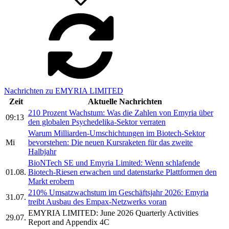
Nachrichten zu EMYRIA LIMITED
Zeit
Aktuelle Nachrichten
210 Prozent Wachstum: Was die Zahlen von Emyria über
09:13
den globalen Psychedelika-Sektor verraten
Warum Milliarden-Umschichtungen im Biotech-Sektor
Mi
bevorstehen: Die neuen Kursraketen für das zweite
Halbjahr
BioNTech SE und Emyria Limited: Wenn schlafende
01.08.
Biotech-Riesen erwachen und datenstarke Plattformen den
Markt erobern
210% Umsatzwachstum im Geschäftsjahr 2026: Emyria
31.07.
treibt Ausbau des Empax-Netzwerks voran
EMYRIA LIMITED: June 2026 Quarterly Activities
29.07.
Report and Appendix 4C