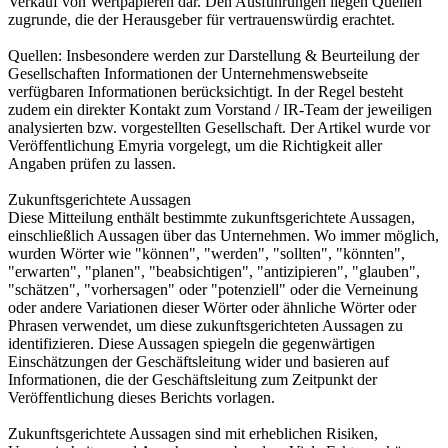
Verkauf von Wertpapieren dar. Den Ausführungen liegen Quellen
zugrunde, die der Herausgeber für vertrauenswürdig erachtet.
Quellen: Insbesondere werden zur Darstellung & Beurteilung der
Gesellschaften Informationen der Unternehmenswebseite
verfügbaren Informationen berücksichtigt. In der Regel besteht
zudem ein direkter Kontakt zum Vorstand / IR-Team der jeweiligen
analysierten bzw. vorgestellten Gesellschaft. Der Artikel wurde vor
Veröffentlichung Emyria vorgelegt, um die Richtigkeit aller
Angaben prüfen zu lassen.
Zukunftsgerichtete Aussagen
Diese Mitteilung enthält bestimmte zukunftsgerichtete Aussagen,
einschließlich Aussagen über das Unternehmen. Wo immer möglich,
wurden Wörter wie "können", "werden", "sollten", "könnten",
"erwarten", "planen", "beabsichtigen", "antizipieren", "glauben",
"schätzen", "vorhersagen" oder "potenziell" oder die Verneinung
oder andere Variationen dieser Wörter oder ähnliche Wörter oder
Phrasen verwendet, um diese zukunftsgerichteten Aussagen zu
identifizieren. Diese Aussagen spiegeln die gegenwärtigen
Einschätzungen der Geschäftsleitung wider und basieren auf
Informationen, die der Geschäftsleitung zum Zeitpunkt der
Veröffentlichung dieses Berichts vorlagen.
Zukunftsgerichtete Aussagen sind mit erheblichen Risiken,