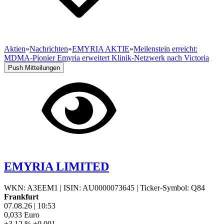
Aktien
»
Nachrichten
»
EMYRIA AKTIE
»
Meilenstein erreicht:
MDMA-Pionier Emyria erweitert Klinik-Netzwerk nach Victoria
Push Mitteilungen
EMYRIA LIMITED
WKN: A3EEM1
|
ISIN: AU0000073645
|
Ticker-Symbol: Q84
Frankfurt
07.08.26
|
10:53
0,033
Euro
+3,12 %
+0,001