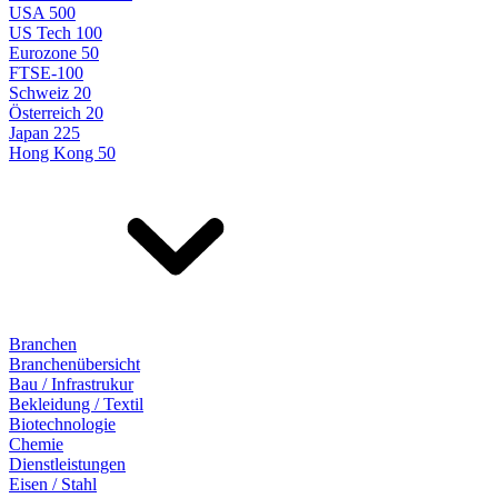
USA 500
US Tech 100
Eurozone 50
FTSE-100
Schweiz 20
Österreich 20
Japan 225
Hong Kong 50
Branchen
Branchenübersicht
Bau / Infrastrukur
Bekleidung / Textil
Biotechnologie
Chemie
Dienstleistungen
Eisen / Stahl