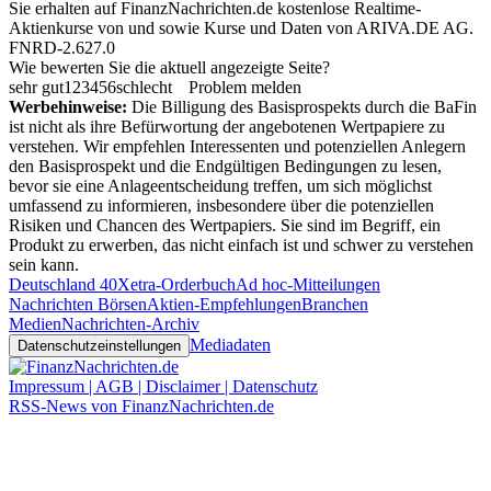
Sie erhalten auf FinanzNachrichten.de kostenlose Realtime-
Aktienkurse von
und
sowie Kurse und Daten von
ARIVA.DE AG
.
FNRD-2.627.0
Wie bewerten Sie die aktuell angezeigte Seite?
sehr gut
1
2
3
4
5
6
schlecht
Problem melden
Werbehinweise:
Die Billigung des Basisprospekts durch die BaFin
ist nicht als ihre Befürwortung der angebotenen Wertpapiere zu
verstehen. Wir empfehlen Interessenten und potenziellen Anlegern
den Basisprospekt und die Endgültigen Bedingungen zu lesen,
bevor sie eine Anlageentscheidung treffen, um sich möglichst
umfassend zu informieren, insbesondere über die potenziellen
Risiken und Chancen des Wertpapiers. Sie sind im Begriff, ein
Produkt zu erwerben, das nicht einfach ist und schwer zu verstehen
sein kann.
Deutschland 40
Xetra-Orderbuch
Ad hoc-Mitteilungen
Nachrichten Börsen
Aktien-Empfehlungen
Branchen
Medien
Nachrichten-Archiv
Mediadaten
Datenschutzeinstellungen
Impressum | AGB | Disclaimer | Datenschutz
RSS-News von FinanzNachrichten.de