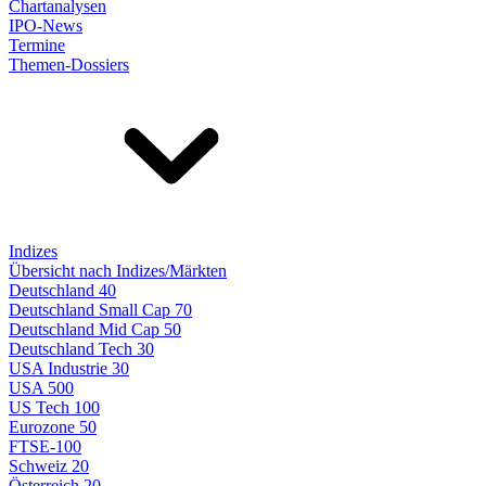
Chartanalysen
IPO-News
Termine
Themen-Dossiers
Indizes
Übersicht nach Indizes/Märkten
Deutschland 40
Deutschland Small Cap 70
Deutschland Mid Cap 50
Deutschland Tech 30
USA Industrie 30
USA 500
US Tech 100
Eurozone 50
FTSE-100
Schweiz 20
Österreich 20