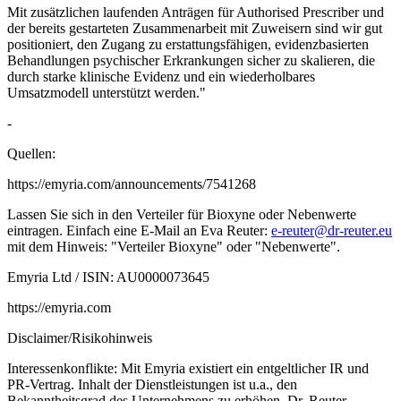
Mit zusätzlichen laufenden Anträgen für Authorised Prescriber und
der bereits gestarteten Zusammenarbeit mit Zuweisern sind wir gut
positioniert, den Zugang zu erstattungsfähigen, evidenzbasierten
Behandlungen psychischer Erkrankungen sicher zu skalieren, die
durch starke klinische Evidenz und ein wiederholbares
Umsatzmodell unterstützt werden."
-
Quellen:
https://emyria.com/announcements/7541268
Lassen Sie sich in den Verteiler für Bioxyne oder Nebenwerte
eintragen. Einfach eine E-Mail an Eva Reuter:
e-reuter@dr-reuter.eu
mit dem Hinweis: "Verteiler Bioxyne" oder "Nebenwerte".
Emyria Ltd / ISIN: AU0000073645
https://emyria.com
Disclaimer/Risikohinweis
Interessenkonflikte: Mit Emyria existiert ein entgeltlicher IR und
PR-Vertrag. Inhalt der Dienstleistungen ist u.a., den
Bekanntheitsgrad des Unternehmens zu erhöhen. Dr. Reuter