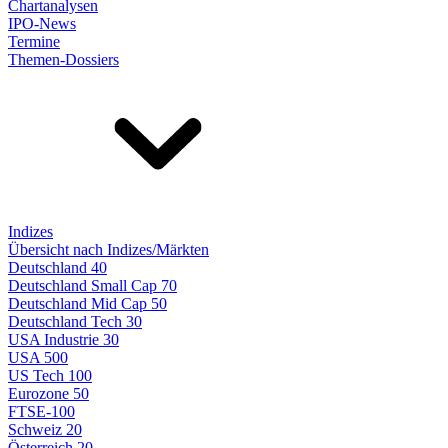
Chartanalysen
IPO-News
Termine
Themen-Dossiers
Indizes
Übersicht nach Indizes/Märkten
Deutschland 40
Deutschland Small Cap 70
Deutschland Mid Cap 50
Deutschland Tech 30
USA Industrie 30
USA 500
US Tech 100
Eurozone 50
FTSE-100
Schweiz 20
Österreich 20