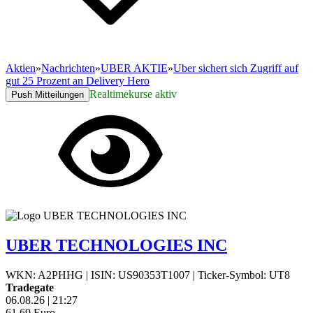
Aktien
»
Nachrichten
»
UBER AKTIE
»
Uber sichert sich Zugriff auf
gut 25 Prozent an Delivery Hero
Realtimekurse aktiv
Push Mitteilungen
UBER TECHNOLOGIES INC
WKN: A2PHHG
|
ISIN: US90353T1007
|
Ticker-Symbol: UT8
Tradegate
06.08.26
|
21:27
61,69
Euro