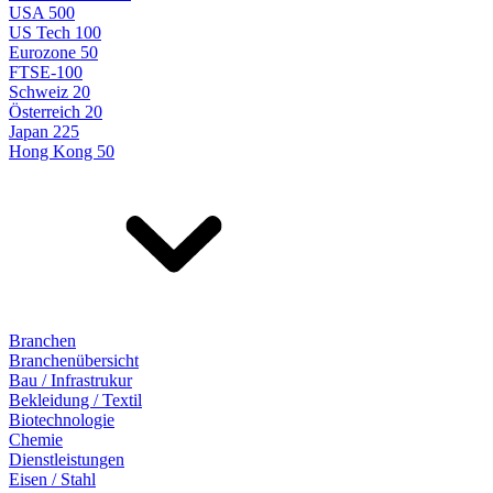
USA 500
US Tech 100
Eurozone 50
FTSE-100
Schweiz 20
Österreich 20
Japan 225
Hong Kong 50
Branchen
Branchenübersicht
Bau / Infrastrukur
Bekleidung / Textil
Biotechnologie
Chemie
Dienstleistungen
Eisen / Stahl