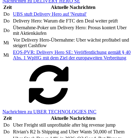
Nachrichten zu DELIVERY HERO SE
Zeit
Aktuelle Nachrichten
Do
UBS stuft Delivery Hero auf 'Neutral'
Do
Delivery Hero: Warum die FTC den Deal weiter prüft
Übernahme-Poker um Delivery Hero: Prosus kontert Uber
Do
mit Aktienkäufen
Vor Delivery Hero-Übernahme: Uber wächst profitabel und
Mi
steigert Cashflow
EQS-PVR: Delivery Hero SE: Veröffentlichung gemäß § 40
Mi
Abs. 1 WpHG mit dem Ziel der europaweiten Verbreitung
Nachrichten zu UBER TECHNOLOGIES INC
Zeit
Aktuelle Nachrichten
Do
Uber Freight still unprofitable after big revenue jump
Do
Rivian's R2 Is Shipping and Uber Wants 50,000 of Them