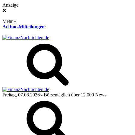
Anzeige
❌
Mehr »
Ad hoc-Mitteilungen
:
Freitag, 07.08.2026
- Börsentäglich über 12.000 News