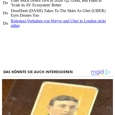
Uber Stock Down 14% in 2026: Q2 Good, But Plans to
Do
'Scale its AV Ecosystem' Better
DoorDash (DASH) Takes To The Skies As Uber (UBER)
Do
Eyes Drones Too
Robotaxi-Vorhaben von Wayve und Uber in London rückt
Do
näher