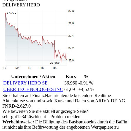
DELIVERY HERO
Unternehmen / Aktien
Kurs
%
DELIVERY HERO SE
36,960
-0,91 %
UBER TECHNOLOGIES INC
61,69
+4,52 %
Sie erhalten auf FinanzNachrichten.de kostenlose Realtime-
Aktienkurse von
und
sowie Kurse und Daten von
ARIVA.DE AG
.
FNRD-2.627.0
Wie bewerten Sie die aktuell angezeigte Seite?
sehr gut
1
2
3
4
5
6
schlecht
Problem melden
Werbehinweise:
Die Billigung des Basisprospekts durch die BaFin
ist nicht als ihre Befürwortung der angebotenen Wertpapiere zu