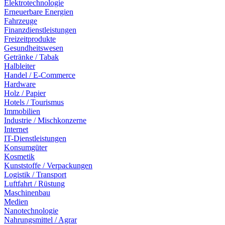
Elektrotechnologie
Erneuerbare Energien
Fahrzeuge
Finanzdienstleistungen
Freizeitprodukte
Gesundheitswesen
Getränke / Tabak
Halbleiter
Handel / E-Commerce
Hardware
Holz / Papier
Hotels / Tourismus
Immobilien
Industrie / Mischkonzerne
Internet
IT-Dienstleistungen
Konsumgüter
Kosmetik
Kunststoffe / Verpackungen
Logistik / Transport
Luftfahrt / Rüstung
Maschinenbau
Medien
Nanotechnologie
Nahrungsmittel / Agrar