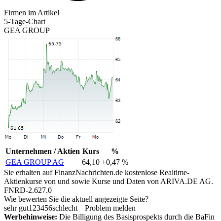
Firmen im Artikel
5-Tage-Chart
GEA GROUP
Unternehmen / Aktien
Kurs
%
GEA GROUP AG
64,10
+0,47 %
Sie erhalten auf FinanzNachrichten.de kostenlose Realtime-
Aktienkurse von
und
sowie Kurse und Daten von
ARIVA.DE AG
.
FNRD-2.627.0
Wie bewerten Sie die aktuell angezeigte Seite?
sehr gut
1
2
3
4
5
6
schlecht
Problem melden
Werbehinweise:
Die Billigung des Basisprospekts durch die BaFin