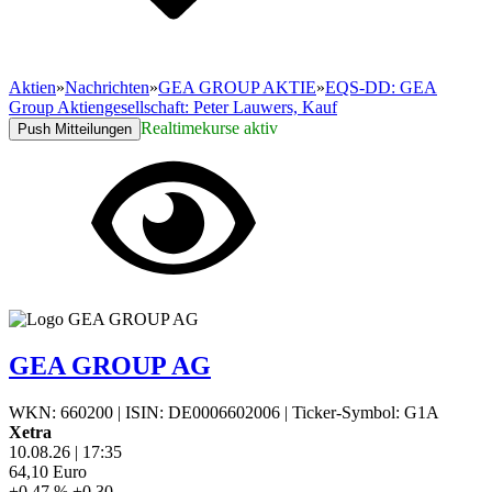
Aktien
»
Nachrichten
»
GEA GROUP AKTIE
»
EQS-DD: GEA
Group Aktiengesellschaft: Peter Lauwers, Kauf
Realtimekurse aktiv
Push Mitteilungen
GEA GROUP AG
WKN: 660200
|
ISIN: DE0006602006
|
Ticker-Symbol: G1A
Xetra
10.08.26
|
17:35
64,10
Euro
+0,47 %
+0,30