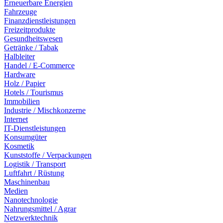
Erneuerbare Energien
Fahrzeuge
Finanzdienstleistungen
Freizeitprodukte
Gesundheitswesen
Getränke / Tabak
Halbleiter
Handel / E-Commerce
Hardware
Holz / Papier
Hotels / Tourismus
Immobilien
Industrie / Mischkonzerne
Internet
IT-Dienstleistungen
Konsumgüter
Kosmetik
Kunststoffe / Verpackungen
Logistik / Transport
Luftfahrt / Rüstung
Maschinenbau
Medien
Nanotechnologie
Nahrungsmittel / Agrar
Netzwerktechnik