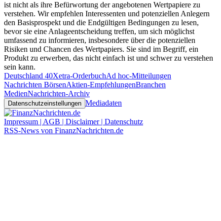
ist nicht als ihre Befürwortung der angebotenen Wertpapiere zu
verstehen. Wir empfehlen Interessenten und potenziellen Anlegern
den Basisprospekt und die Endgültigen Bedingungen zu lesen,
bevor sie eine Anlageentscheidung treffen, um sich möglichst
umfassend zu informieren, insbesondere über die potenziellen
Risiken und Chancen des Wertpapiers. Sie sind im Begriff, ein
Produkt zu erwerben, das nicht einfach ist und schwer zu verstehen
sein kann.
Deutschland 40
Xetra-Orderbuch
Ad hoc-Mitteilungen
Nachrichten Börsen
Aktien-Empfehlungen
Branchen
Medien
Nachrichten-Archiv
Mediadaten
Datenschutzeinstellungen
Impressum | AGB | Disclaimer | Datenschutz
RSS-News von FinanzNachrichten.de