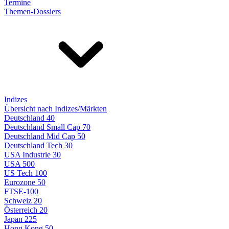
Termine
Themen-Dossiers
Indizes
Übersicht nach Indizes/Märkten
Deutschland 40
Deutschland Small Cap 70
Deutschland Mid Cap 50
Deutschland Tech 30
USA Industrie 30
USA 500
US Tech 100
Eurozone 50
FTSE-100
Schweiz 20
Österreich 20
Japan 225
Hong Kong 50