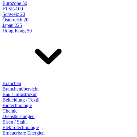
Eurozone 50
FTSE-100
Schweiz 20
Österreich 20
Japan 225
Hong Kong 50
Branchen
Branchenübersicht
Bau / Infrastrukur
Bekleidung / Textil
Biotechnologie
Chemie
Dienstleistungen
Eisen / Stahl
Elektrotechnologie
Erneuerbare Energien