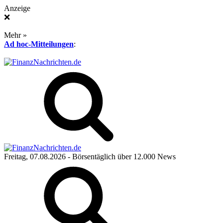
Anzeige
❌
Mehr »
Ad hoc-Mitteilungen
:
Freitag, 07.08.2026
- Börsentäglich über 12.000 News