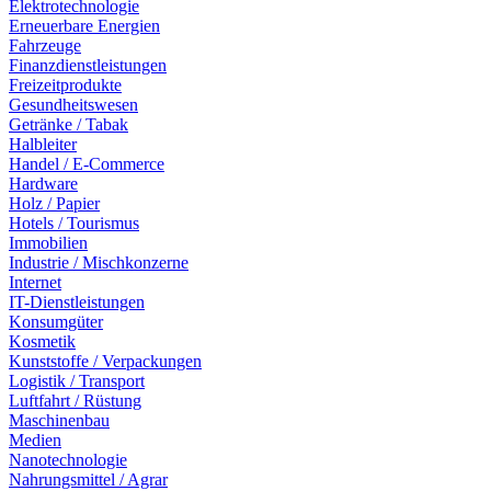
Elektrotechnologie
Erneuerbare Energien
Fahrzeuge
Finanzdienstleistungen
Freizeitprodukte
Gesundheitswesen
Getränke / Tabak
Halbleiter
Handel / E-Commerce
Hardware
Holz / Papier
Hotels / Tourismus
Immobilien
Industrie / Mischkonzerne
Internet
IT-Dienstleistungen
Konsumgüter
Kosmetik
Kunststoffe / Verpackungen
Logistik / Transport
Luftfahrt / Rüstung
Maschinenbau
Medien
Nanotechnologie
Nahrungsmittel / Agrar