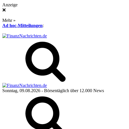
Anzeige
❌
Mehr »
Ad hoc-Mitteilungen
:
Sonntag, 09.08.2026
- Börsentäglich über 12.000 News