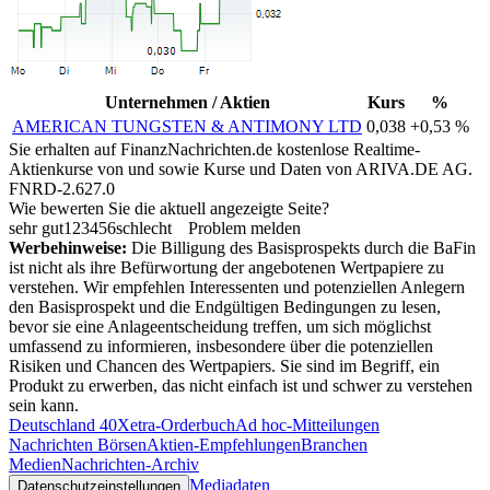
Unternehmen / Aktien
Kurs
%
AMERICAN TUNGSTEN & ANTIMONY LTD
0,038
+0,53 %
Sie erhalten auf FinanzNachrichten.de kostenlose Realtime-
Aktienkurse von
und
sowie Kurse und Daten von
ARIVA.DE AG
.
FNRD-2.627.0
Wie bewerten Sie die aktuell angezeigte Seite?
sehr gut
1
2
3
4
5
6
schlecht
Problem melden
Werbehinweise:
Die Billigung des Basisprospekts durch die BaFin
ist nicht als ihre Befürwortung der angebotenen Wertpapiere zu
verstehen. Wir empfehlen Interessenten und potenziellen Anlegern
den Basisprospekt und die Endgültigen Bedingungen zu lesen,
bevor sie eine Anlageentscheidung treffen, um sich möglichst
umfassend zu informieren, insbesondere über die potenziellen
Risiken und Chancen des Wertpapiers. Sie sind im Begriff, ein
Produkt zu erwerben, das nicht einfach ist und schwer zu verstehen
sein kann.
Deutschland 40
Xetra-Orderbuch
Ad hoc-Mitteilungen
Nachrichten Börsen
Aktien-Empfehlungen
Branchen
Medien
Nachrichten-Archiv
Mediadaten
Datenschutzeinstellungen