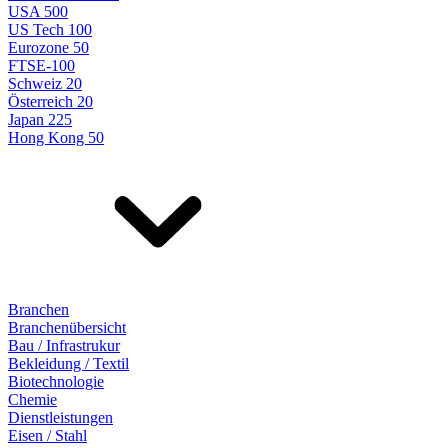
USA 500
US Tech 100
Eurozone 50
FTSE-100
Schweiz 20
Österreich 20
Japan 225
Hong Kong 50
Branchen
Branchenübersicht
Bau / Infrastrukur
Bekleidung / Textil
Biotechnologie
Chemie
Dienstleistungen
Eisen / Stahl