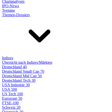
Chartanalysen
IPO-News
Termine
Themen-Dossiers
Indizes
Übersicht nach Indizes/Märkten
Deutschland 40
Deutschland Small Cap 70
Deutschland Mid Cap 50
Deutschland Tech 30
USA Industrie 30
USA 500
US Tech 100
Eurozone 50
FTSE-100
Schweiz 20
Österreich 20