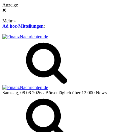
Anzeige
❌
Mehr »
Ad hoc-Mitteilungen
:
Samstag, 08.08.2026
- Börsentäglich über 12.000 News