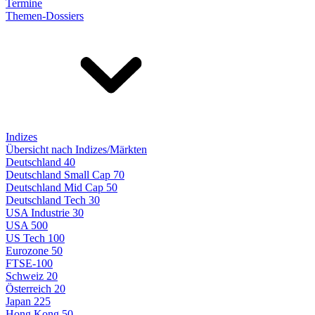
Termine
Themen-Dossiers
Indizes
Übersicht nach Indizes/Märkten
Deutschland 40
Deutschland Small Cap 70
Deutschland Mid Cap 50
Deutschland Tech 30
USA Industrie 30
USA 500
US Tech 100
Eurozone 50
FTSE-100
Schweiz 20
Österreich 20
Japan 225
Hong Kong 50