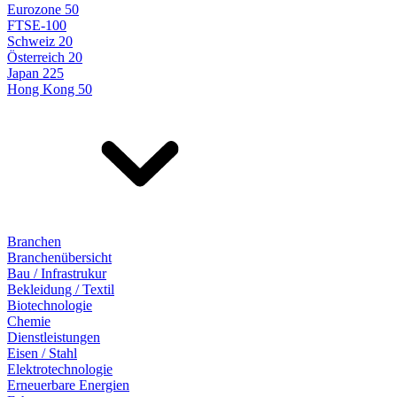
Eurozone 50
FTSE-100
Schweiz 20
Österreich 20
Japan 225
Hong Kong 50
Branchen
Branchenübersicht
Bau / Infrastrukur
Bekleidung / Textil
Biotechnologie
Chemie
Dienstleistungen
Eisen / Stahl
Elektrotechnologie
Erneuerbare Energien