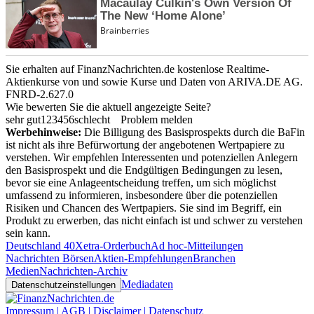
Sie erhalten auf FinanzNachrichten.de kostenlose Realtime-
Aktienkurse von
und
sowie Kurse und Daten von
ARIVA.DE AG
.
FNRD-2.627.0
Wie bewerten Sie die aktuell angezeigte Seite?
sehr gut
1
2
3
4
5
6
schlecht
Problem melden
Werbehinweise:
Die Billigung des Basisprospekts durch die BaFin
ist nicht als ihre Befürwortung der angebotenen Wertpapiere zu
verstehen. Wir empfehlen Interessenten und potenziellen Anlegern
den Basisprospekt und die Endgültigen Bedingungen zu lesen,
bevor sie eine Anlageentscheidung treffen, um sich möglichst
umfassend zu informieren, insbesondere über die potenziellen
Risiken und Chancen des Wertpapiers. Sie sind im Begriff, ein
Produkt zu erwerben, das nicht einfach ist und schwer zu verstehen
sein kann.
Deutschland 40
Xetra-Orderbuch
Ad hoc-Mitteilungen
Nachrichten Börsen
Aktien-Empfehlungen
Branchen
Medien
Nachrichten-Archiv
Mediadaten
Datenschutzeinstellungen
Impressum | AGB | Disclaimer | Datenschutz