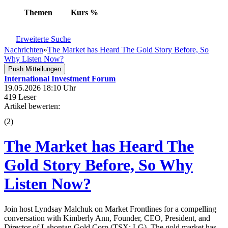
Themen
Kurs
%
Erweiterte Suche
Nachrichten
»
The Market has Heard The Gold Story Before, So
Why Listen Now?
Push Mitteilungen
International Investment Forum
19.05.2026 18:10 Uhr
419 Leser
Artikel bewerten:
(
2
)
The Market has Heard The
Gold Story Before, So Why
Listen Now?
Join host Lyndsay Malchuk on Market Frontlines for a compelling
conversation with Kimberly Ann, Founder, CEO, President, and
Director of Lahontan Gold Corp (TSX: LG). The gold market has