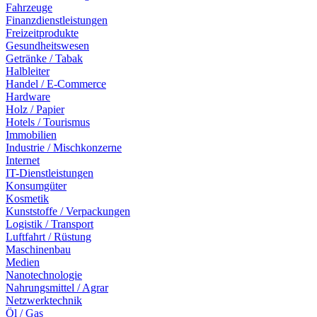
Fahrzeuge
Finanzdienstleistungen
Freizeitprodukte
Gesundheitswesen
Getränke / Tabak
Halbleiter
Handel / E-Commerce
Hardware
Holz / Papier
Hotels / Tourismus
Immobilien
Industrie / Mischkonzerne
Internet
IT-Dienstleistungen
Konsumgüter
Kosmetik
Kunststoffe / Verpackungen
Logistik / Transport
Luftfahrt / Rüstung
Maschinenbau
Medien
Nanotechnologie
Nahrungsmittel / Agrar
Netzwerktechnik
Öl / Gas