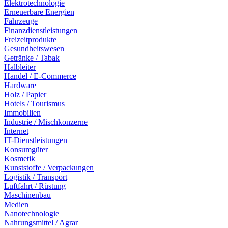
Elektrotechnologie
Erneuerbare Energien
Fahrzeuge
Finanzdienstleistungen
Freizeitprodukte
Gesundheitswesen
Getränke / Tabak
Halbleiter
Handel / E-Commerce
Hardware
Holz / Papier
Hotels / Tourismus
Immobilien
Industrie / Mischkonzerne
Internet
IT-Dienstleistungen
Konsumgüter
Kosmetik
Kunststoffe / Verpackungen
Logistik / Transport
Luftfahrt / Rüstung
Maschinenbau
Medien
Nanotechnologie
Nahrungsmittel / Agrar