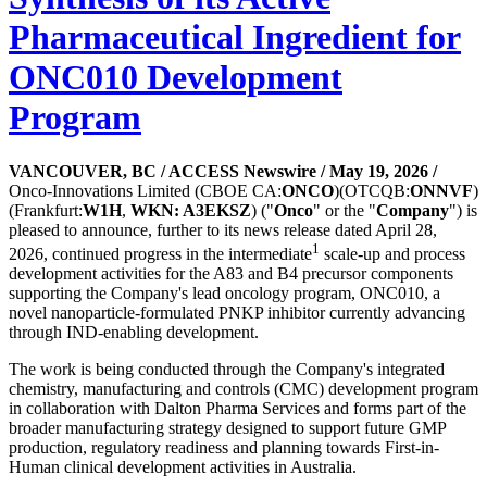
Pharmaceutical Ingredient for
ONC010 Development
Program
VANCOUVER, BC / ACCESS Newswire / May 19, 2026 /
Onco-Innovations Limited (CBOE CA:
ONCO
)(OTCQB:
ONNVF
)
(Frankfurt:
W1H
,
WKN: A3EKSZ
) ("
Onco
" or the "
Company
") is
pleased to announce, further to its news release dated April 28,
1
2026, continued progress in the intermediate
scale-up and process
development activities for the A83 and B4 precursor components
supporting the Company's lead oncology program, ONC010, a
novel nanoparticle-formulated PNKP inhibitor currently advancing
through IND-enabling development.
The work is being conducted through the Company's integrated
chemistry, manufacturing and controls (CMC) development program
in collaboration with Dalton Pharma Services and forms part of the
broader manufacturing strategy designed to support future GMP
production, regulatory readiness and planning towards First-in-
Human clinical development activities in Australia.