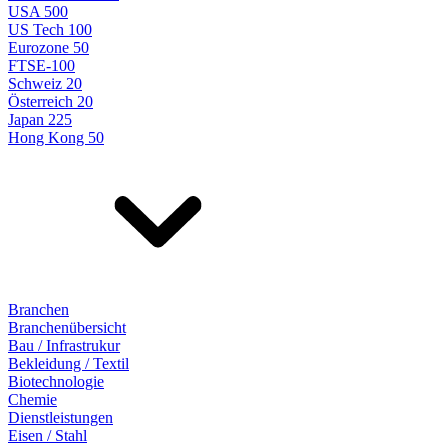
USA 500
US Tech 100
Eurozone 50
FTSE-100
Schweiz 20
Österreich 20
Japan 225
Hong Kong 50
Branchen
Branchenübersicht
Bau / Infrastrukur
Bekleidung / Textil
Biotechnologie
Chemie
Dienstleistungen
Eisen / Stahl