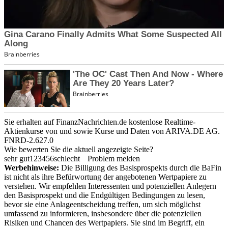
Sie erhalten auf FinanzNachrichten.de kostenlose Realtime-
Aktienkurse von
und
sowie Kurse und Daten von
ARIVA.DE AG
.
FNRD-2.627.0
Wie bewerten Sie die aktuell angezeigte Seite?
sehr gut
1
2
3
4
5
6
schlecht
Problem melden
Werbehinweise:
Die Billigung des Basisprospekts durch die BaFin
ist nicht als ihre Befürwortung der angebotenen Wertpapiere zu
verstehen. Wir empfehlen Interessenten und potenziellen Anlegern
den Basisprospekt und die Endgültigen Bedingungen zu lesen,
bevor sie eine Anlageentscheidung treffen, um sich möglichst
umfassend zu informieren, insbesondere über die potenziellen
Risiken und Chancen des Wertpapiers. Sie sind im Begriff, ein