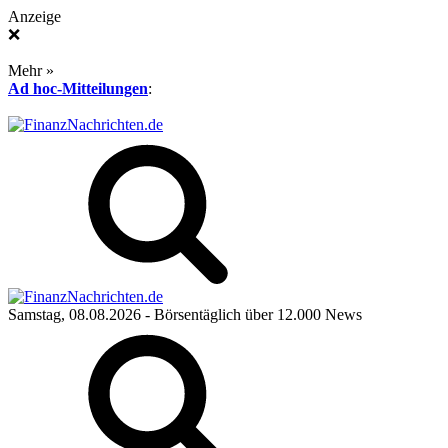
Anzeige
❌
Mehr »
Ad hoc-Mitteilungen
:
Samstag, 08.08.2026
- Börsentäglich über 12.000 News