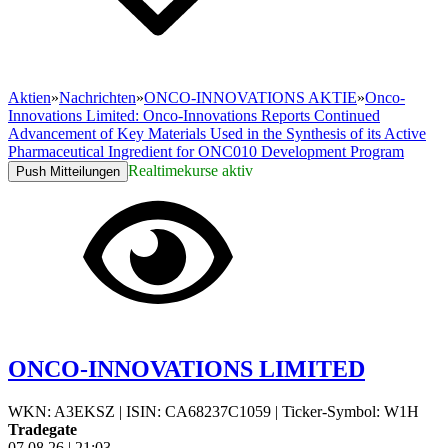
Aktien
»
Nachrichten
»
ONCO-INNOVATIONS AKTIE
»
Onco-
Innovations Limited: Onco-Innovations Reports Continued
Advancement of Key Materials Used in the Synthesis of its Active
Pharmaceutical Ingredient for ONC010 Development Program
Realtimekurse aktiv
Push Mitteilungen
ONCO-INNOVATIONS LIMITED
WKN: A3EKSZ
|
ISIN: CA68237C1059
|
Ticker-Symbol: W1H
Tradegate
07.08.26
|
21:03