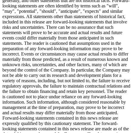
generally, and other statements that are not historical facts. Forward-
looking statements are often identified by terms such as "will",
"may", "potential", "should", "anticipate", "expects" and similar
expressions. All statements other than statements of historical fact,
included in this release are forward-looking statements that involve
risks and uncertainties. There can be no assurance that such
statements will prove to be accurate and actual results and future
events could differ materially from those anticipated in such
statements. The reader is cautioned that assumptions used in the
preparation of any forward-looking information may prove to be
incorrect. Events or circumstances may cause actual results to differ
materially from those predicted, as a result of numerous known and
unknown risks, uncertainties, and other factors, many of which are
beyond the control of the Company. In particular, the Company may
not be able to carry out its research and development plans for a
variety of reasons, including, but not limited to, the failure to receive
regulatory approvals, the failure to maintain contractual relations and
the failure to obtain financing and retain key personnel. The reader
is cautioned not to place undue reliance on any forward-looking
information. Such information, although considered reasonable by
management at the time of preparation, may prove to be incorrect
and actual results may differ materially from those anticipated.
Forward-looking statements contained in this news release are
expressly qualified by this cautionary statement. The forward-
looking statements contained in this news release are made as of the