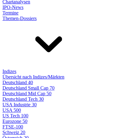
Chartanalysen
IPO-News
Termine
Themen-Dossiers
Indizes
Übersicht nach Indizes/Märkten
Deutschland 40
Deutschland Small Cap 70
Deutschland Mid Cap 50
Deutschland Tech 30
USA Industrie 30
USA 500
US Tech 100
Eurozone 50
FTSE-100
Schweiz 20
Österreich 20