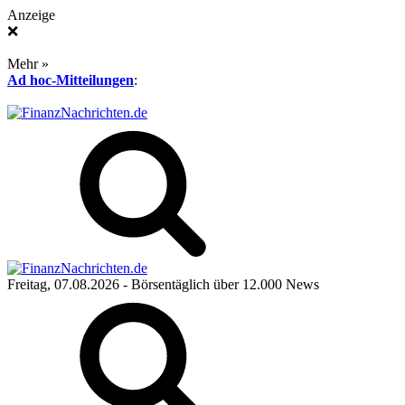
Anzeige
❌
Mehr »
Ad hoc-Mitteilungen
:
Freitag, 07.08.2026
- Börsentäglich über 12.000 News