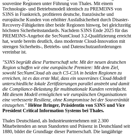
souveräne Regionen unter Führung von Thales. Mit einem
Technologie- und Betriebsmodell identisch zu PREMI3NS von
S3NS in Frankreich, profitieren deutsche, französische und
europäische Kunden von erhöhter Ausfallsicherheit durch Disaster-
Recovery-Fähigkeiten über beide Regionen hinweg, bei gleichzeitig
höchsten Sicherheitsstandards. Nachdem S3NS Ende 2025 für das
PREMI3NS-Angebot die SecNumCloud 3.2-Qualifizierung erreicht
hat, wurde bereits deutlich, dass modernste Cloud-Innovation mit
strengen Sicherheits-, Betriebs- und Datenschutzanforderungen
vereinbar ist.
"S3NS begrüßt diese Partnerschaft sehr. Mit der neuen deutschen
Region schaffen wir eine europäische Premiere: Mit dem Ziel,
sowohl SecNumCloud als auch C5-C3A in beiden Regionen zu
erreichen, ist es das erste Mal, dass ein souveränes Cloud-Modell
unterschiedliche lokale Zertifizierungen parallel anstrebt und damit
die Compliance-Belastung für multinationale Kunden vereinfacht.
Mit diesem Modell ermöglichen wir europäischen Organisationen
eine verbesserte Resilienz, ohne Kompromisse bei der Souveränität
einzugehen."
Hélène Bringer, Präsidentin von S3NS und Vice
President Critical Information Systems bei Thales.
Thales Deutschland, als Industrieunternehmen mit 2.300
Mitarbeitenden an neun Standorten und Präsenz in Deutschland seit
1880, bildet die Grundlage dieser Partnerschaft. Die langjährige