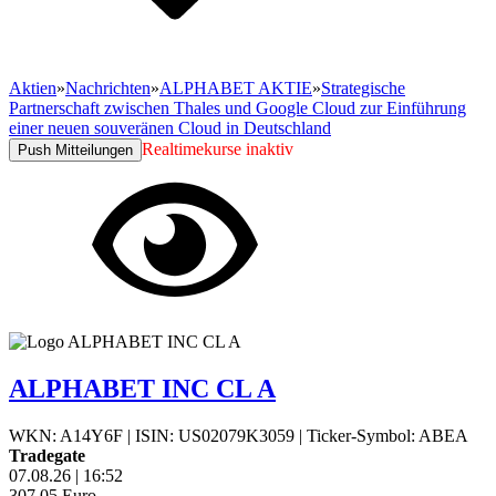
Aktien
»
Nachrichten
»
ALPHABET AKTIE
»
Strategische
Partnerschaft zwischen Thales und Google Cloud zur Einführung
einer neuen souveränen Cloud in Deutschland
Realtimekurse inaktiv
Push Mitteilungen
ALPHABET INC CL A
WKN: A14Y6F
|
ISIN: US02079K3059
|
Ticker-Symbol: ABEA
Tradegate
07.08.26
|
16:52
307,05
Euro