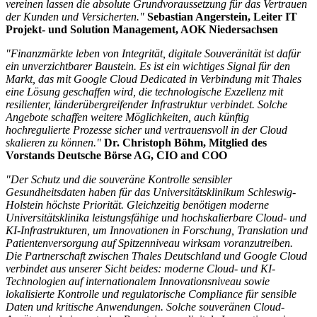
vereinen lassen die absolute Grundvoraussetzung für das Vertrauen
der Kunden und Versicherten."
Sebastian Angerstein, Leiter IT
Projekt- und Solution Management, AOK Niedersachsen
"Finanzmärkte leben von Integrität, digitale Souveränität ist dafür
ein unverzichtbarer Baustein. Es ist ein wichtiges Signal für den
Markt, das mit Google Cloud Dedicated in Verbindung mit Thales
eine Lösung geschaffen wird, die technologische Exzellenz mit
resilienter, länderübergreifender Infrastruktur verbindet. Solche
Angebote schaffen weitere Möglichkeiten, auch künftig
hochregulierte Prozesse sicher und vertrauensvoll in der Cloud
skalieren zu können."
Dr. Christoph Böhm, Mitglied des
Vorstands Deutsche Börse AG, CIO and COO
"Der Schutz und die souveräne Kontrolle sensibler
Gesundheitsdaten haben für das Universitätsklinikum Schleswig-
Holstein höchste Priorität. Gleichzeitig benötigen moderne
Universitätsklinika leistungsfähige und hochskalierbare Cloud- und
KI-Infrastrukturen, um Innovationen in Forschung, Translation und
Patientenversorgung auf Spitzenniveau wirksam voranzutreiben.
Die Partnerschaft zwischen Thales Deutschland und Google Cloud
verbindet aus unserer Sicht beides: moderne Cloud- und KI-
Technologien auf internationalem Innovationsniveau sowie
lokalisierte Kontrolle und regulatorische Compliance für sensible
Daten und kritische Anwendungen. Solche souveränen Cloud-