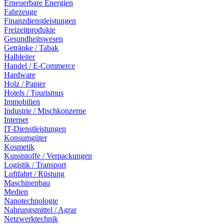
Erneuerbare Energien
Fahrzeuge
Finanzdienstleistungen
Freizeitprodukte
Gesundheitswesen
Getränke / Tabak
Halbleiter
Handel / E-Commerce
Hardware
Holz / Papier
Hotels / Tourismus
Immobilien
Industrie / Mischkonzerne
Internet
IT-Dienstleistungen
Konsumgüter
Kosmetik
Kunststoffe / Verpackungen
Logistik / Transport
Luftfahrt / Rüstung
Maschinenbau
Medien
Nanotechnologie
Nahrungsmittel / Agrar
Netzwerktechnik