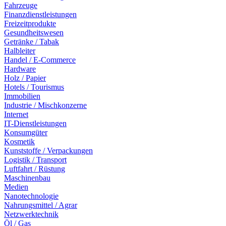
Fahrzeuge
Finanzdienstleistungen
Freizeitprodukte
Gesundheitswesen
Getränke / Tabak
Halbleiter
Handel / E-Commerce
Hardware
Holz / Papier
Hotels / Tourismus
Immobilien
Industrie / Mischkonzerne
Internet
IT-Dienstleistungen
Konsumgüter
Kosmetik
Kunststoffe / Verpackungen
Logistik / Transport
Luftfahrt / Rüstung
Maschinenbau
Medien
Nanotechnologie
Nahrungsmittel / Agrar
Netzwerktechnik
Öl / Gas