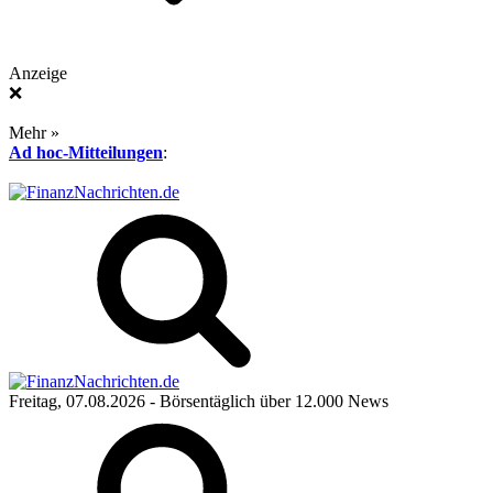
Anzeige
❌
Mehr »
Ad hoc-Mitteilungen
:
Freitag, 07.08.2026
- Börsentäglich über 12.000 News