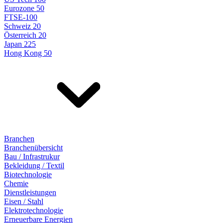
Eurozone 50
FTSE-100
Schweiz 20
Österreich 20
Japan 225
Hong Kong 50
Branchen
Branchenübersicht
Bau / Infrastrukur
Bekleidung / Textil
Biotechnologie
Chemie
Dienstleistungen
Eisen / Stahl
Elektrotechnologie
Erneuerbare Energien