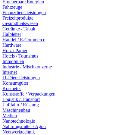
Erneuerbare Energien
Fahrzeuge
Finanzdienstleistungen
Freizeitprodukte
Gesundheitswesen
Getränke / Tabak
Halbleiter
Handel / E-Commerce
Hardware
Holz / Papier
Hotels / Tourismus
Immobilien
Industrie / Mischkonzerne
Internet
IT-Dienstleistungen
Konsumgüter
Kosmetik
Kunststoffe / Verpackungen
Logistik / Transport
Luftfahrt / Rüstung
Maschinenbau
Medien
Nanotechnologie
Nahrungsmittel / Agrar
Netzwerktechnik