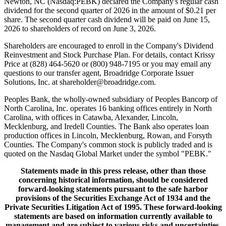
Newton, NC (Nasdaq:PEBK) declared the Company's regular cash
dividend for the second quarter of 2026 in the amount of $0.21 per
share. The second quarter cash dividend will be paid on June 15,
2026 to shareholders of record on June 3, 2026.
Shareholders are encouraged to enroll in the Company's Dividend
Reinvestment and Stock Purchase Plan. For details, contact Krissy
Price at (828) 464-5620 or (800) 948-7195 or you may email any
questions to our transfer agent, Broadridge Corporate Issuer
Solutions, Inc. at shareholder@broadridge.com.
Peoples Bank, the wholly-owned subsidiary of Peoples Bancorp of
North Carolina, Inc. operates 16 banking offices entirely in North
Carolina, with offices in Catawba, Alexander, Lincoln,
Mecklenburg, and Iredell Counties. The Bank also operates loan
production offices in Lincoln, Mecklenburg, Rowan, and Forsyth
Counties. The Company's common stock is publicly traded and is
quoted on the Nasdaq Global Market under the symbol "PEBK."
Statements made in this press release, other than those
concerning historical information, should be considered
forward-looking statements pursuant to the safe harbor
provisions of the Securities Exchange Act of 1934 and the
Private Securities Litigation Act of 1995. These forward-looking
statements are based on information currently available to
management and are subject to various risks and uncertainties,