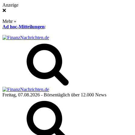
Anzeige
❌
Mehr »
Ad hoc-Mitteilungen
:
Freitag, 07.08.2026
- Börsentäglich über 12.000 News