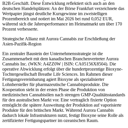
B2B-Geschäft. Diese Entwicklung reflektiert sich auch an den
deutschen Handelsplätzen: An der Börse Frankfurt verzeichnete das
Wertpapier jüngst deutliche Kursgewinne im zweistelligen
Prozentbereich und notiert im Mai 2026 bei rund 0,052 EUR,
während sich die Jahresperformance im Heimatmarkt um über 170
Prozent verbesserte.
Strategische Allianz mit Aurora Cannabis zur Erschließung der
Asien-Pazifik-Region
Ein zentraler Baustein der Unternehmensstrategie ist die
Zusammenarbeit mit dem kanadischen Branchenvertreter Aurora
Cannabis Inc. (WKN: A4ZZ0W | ISIN: CA05156X8504). Die
operative Abwicklung erfolgt über die hundertprozentige Bioxyne-
Tochtergesellschaft Breathe Life Sciences. Im Rahmen dieser
Fertigungsvereinbarung agiert Bioxyne als spezialisierter
Lohnhersteller für pharmazeutische Cannabisprodukte. Die
Kooperation sieht in der ersten Phase die Produktion von
medizinischen Cannabisölen nach strengen GMP-Qualitätsstandards
für den australischen Markt vor. Eine vertraglich fixierte Option
ermöglicht die spätere Ausweitung der Produktion auf vaporisierte
Produkte für den britischen Markt. Während Aurora Cannabis
dadurch lokale Infrastrukturen nutzt, festigt Bioxyne seine Rolle als
zertifizierter Fertigungspartner im ozeanischen Raum.