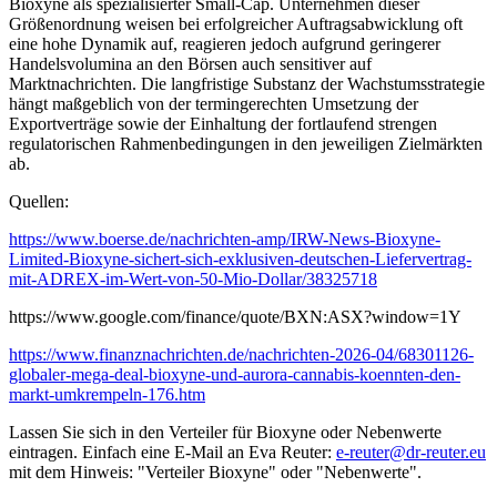
Bioxyne als spezialisierter Small-Cap. Unternehmen dieser
Größenordnung weisen bei erfolgreicher Auftragsabwicklung oft
eine hohe Dynamik auf, reagieren jedoch aufgrund geringerer
Handelsvolumina an den Börsen auch sensitiver auf
Marktnachrichten. Die langfristige Substanz der Wachstumsstrategie
hängt maßgeblich von der termingerechten Umsetzung der
Exportverträge sowie der Einhaltung der fortlaufend strengen
regulatorischen Rahmenbedingungen in den jeweiligen Zielmärkten
ab.
Quellen:
https://www.boerse.de/nachrichten-amp/IRW-News-Bioxyne-
Limited-Bioxyne-sichert-sich-exklusiven-deutschen-Liefervertrag-
mit-ADREX-im-Wert-von-50-Mio-Dollar/38325718
https://www.google.com/finance/quote/BXN:ASX?window=1Y
https://www.finanznachrichten.de/nachrichten-2026-04/68301126-
globaler-mega-deal-bioxyne-und-aurora-cannabis-koennten-den-
markt-umkrempeln-176.htm
Lassen Sie sich in den Verteiler für Bioxyne oder Nebenwerte
eintragen. Einfach eine E-Mail an Eva Reuter:
e-reuter@dr-reuter.eu
mit dem Hinweis: "Verteiler Bioxyne" oder "Nebenwerte".