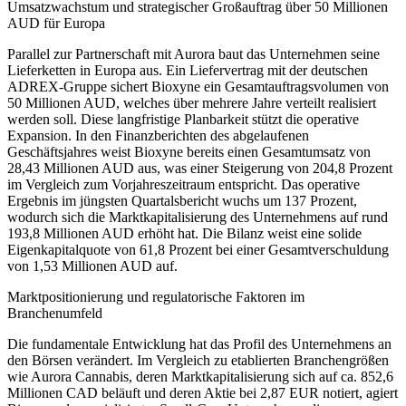
Umsatzwachstum und strategischer Großauftrag über 50 Millionen
AUD für Europa
Parallel zur Partnerschaft mit Aurora baut das Unternehmen seine
Lieferketten in Europa aus. Ein Liefervertrag mit der deutschen
ADREX-Gruppe sichert Bioxyne ein Gesamtauftragsvolumen von
50 Millionen AUD, welches über mehrere Jahre verteilt realisiert
werden soll. Diese langfristige Planbarkeit stützt die operative
Expansion. In den Finanzberichten des abgelaufenen
Geschäftsjahres weist Bioxyne bereits einen Gesamtumsatz von
28,43 Millionen AUD aus, was einer Steigerung von 204,8 Prozent
im Vergleich zum Vorjahreszeitraum entspricht. Das operative
Ergebnis im jüngsten Quartalsbericht wuchs um 137 Prozent,
wodurch sich die Marktkapitalisierung des Unternehmens auf rund
193,8 Millionen AUD erhöht hat. Die Bilanz weist eine solide
Eigenkapitalquote von 61,8 Prozent bei einer Gesamtverschuldung
von 1,53 Millionen AUD auf.
Marktpositionierung und regulatorische Faktoren im
Branchenumfeld
Die fundamentale Entwicklung hat das Profil des Unternehmens an
den Börsen verändert. Im Vergleich zu etablierten Branchengrößen
wie Aurora Cannabis, deren Marktkapitalisierung sich auf ca. 852,6
Millionen CAD beläuft und deren Aktie bei 2,87 EUR notiert, agiert