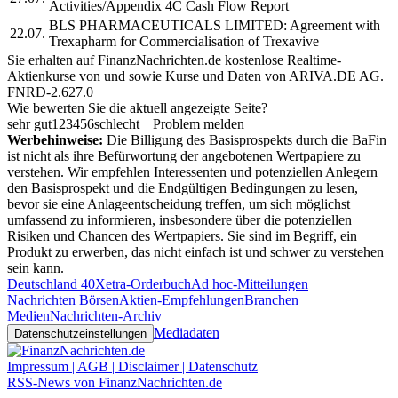
Activities/Appendix 4C Cash Flow Report
BLS PHARMACEUTICALS LIMITED: Agreement with
22.07.
Trexapharm for Commercialisation of Trexavive
Sie erhalten auf FinanzNachrichten.de kostenlose Realtime-
Aktienkurse von
und
sowie Kurse und Daten von
ARIVA.DE AG
.
FNRD-2.627.0
Wie bewerten Sie die aktuell angezeigte Seite?
sehr gut
1
2
3
4
5
6
schlecht
Problem melden
Werbehinweise:
Die Billigung des Basisprospekts durch die BaFin
ist nicht als ihre Befürwortung der angebotenen Wertpapiere zu
verstehen. Wir empfehlen Interessenten und potenziellen Anlegern
den Basisprospekt und die Endgültigen Bedingungen zu lesen,
bevor sie eine Anlageentscheidung treffen, um sich möglichst
umfassend zu informieren, insbesondere über die potenziellen
Risiken und Chancen des Wertpapiers. Sie sind im Begriff, ein
Produkt zu erwerben, das nicht einfach ist und schwer zu verstehen
sein kann.
Deutschland 40
Xetra-Orderbuch
Ad hoc-Mitteilungen
Nachrichten Börsen
Aktien-Empfehlungen
Branchen
Medien
Nachrichten-Archiv
Mediadaten
Datenschutzeinstellungen
Impressum | AGB | Disclaimer | Datenschutz
RSS-News von FinanzNachrichten.de