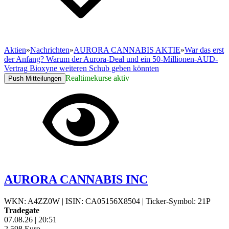
Aktien
»
Nachrichten
»
AURORA CANNABIS AKTIE
»
War das erst
der Anfang? Warum der Aurora-Deal und ein 50-Millionen-AUD-
Vertrag Bioxyne weiteren Schub geben könnten
Realtimekurse aktiv
Push Mitteilungen
AURORA CANNABIS INC
WKN: A4ZZ0W
|
ISIN: CA05156X8504
|
Ticker-Symbol: 21P
Tradegate
07.08.26
|
20:51
2,598
Euro