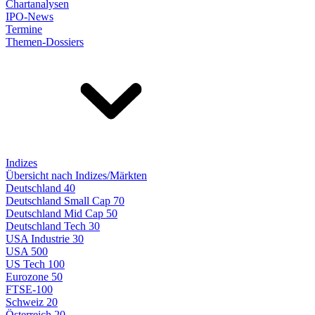
Chartanalysen
IPO-News
Termine
Themen-Dossiers
Indizes
Übersicht nach Indizes/Märkten
Deutschland 40
Deutschland Small Cap 70
Deutschland Mid Cap 50
Deutschland Tech 30
USA Industrie 30
USA 500
US Tech 100
Eurozone 50
FTSE-100
Schweiz 20
Österreich 20