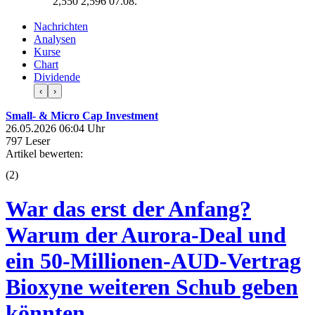
2,550
2,596
07.08.
Nachrichten
Analysen
Kurse
Chart
Dividende
‹
›
Small- & Micro Cap Investment
26.05.2026 06:04 Uhr
797 Leser
Artikel bewerten:
(
2
)
War das erst der Anfang?
Warum der Aurora-Deal und
ein 50-Millionen-AUD-Vertrag
Bioxyne weiteren Schub geben
könnten