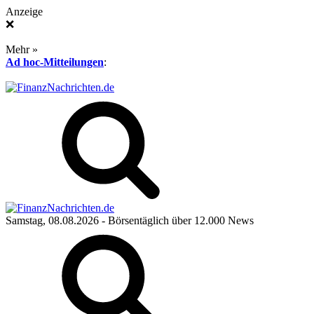
Anzeige
❌
Mehr »
Ad hoc-Mitteilungen
:
Samstag, 08.08.2026
- Börsentäglich über 12.000 News