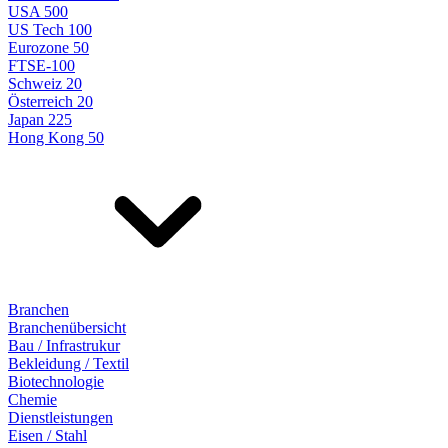
USA 500
US Tech 100
Eurozone 50
FTSE-100
Schweiz 20
Österreich 20
Japan 225
Hong Kong 50
Branchen
Branchenübersicht
Bau / Infrastrukur
Bekleidung / Textil
Biotechnologie
Chemie
Dienstleistungen
Eisen / Stahl