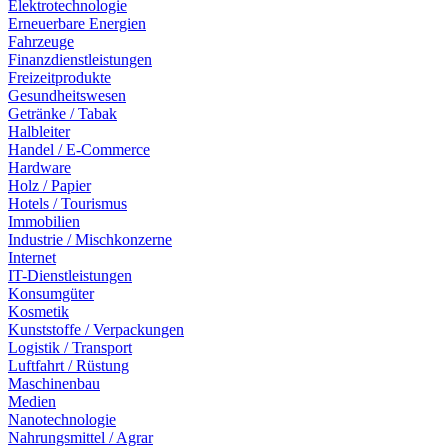
Elektrotechnologie
Erneuerbare Energien
Fahrzeuge
Finanzdienstleistungen
Freizeitprodukte
Gesundheitswesen
Getränke / Tabak
Halbleiter
Handel / E-Commerce
Hardware
Holz / Papier
Hotels / Tourismus
Immobilien
Industrie / Mischkonzerne
Internet
IT-Dienstleistungen
Konsumgüter
Kosmetik
Kunststoffe / Verpackungen
Logistik / Transport
Luftfahrt / Rüstung
Maschinenbau
Medien
Nanotechnologie
Nahrungsmittel / Agrar