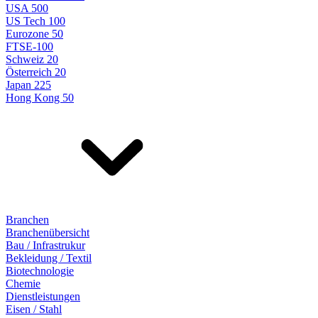
USA 500
US Tech 100
Eurozone 50
FTSE-100
Schweiz 20
Österreich 20
Japan 225
Hong Kong 50
Branchen
Branchenübersicht
Bau / Infrastrukur
Bekleidung / Textil
Biotechnologie
Chemie
Dienstleistungen
Eisen / Stahl