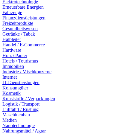
Elektrotechnologie
Erneuerbare Energien
Fahrzeuge
Finanzdienstleistungen
Freizeitprodukte
Gesundheitswesen
Getränke / Tabak
Halbleiter
Handel / E-Commerce
Hardware
Holz / Papier
Hotels / Tourismus
Immobilien
Industrie / Mischkonzerne
Internet
IT-Dienstleistungen
Konsumgüter
Kosmetik
Kunststoffe / Verpackungen
Logistik / Transport
Luftfahrt / Rüstung
Maschinenbau
Medien
Nanotechnologie
Nahrungsmittel / Agrar