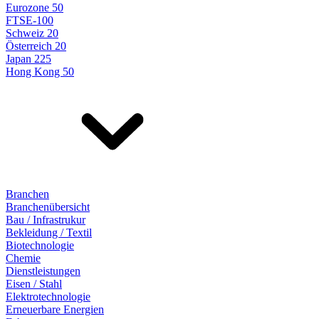
Eurozone 50
FTSE-100
Schweiz 20
Österreich 20
Japan 225
Hong Kong 50
Branchen
Branchenübersicht
Bau / Infrastrukur
Bekleidung / Textil
Biotechnologie
Chemie
Dienstleistungen
Eisen / Stahl
Elektrotechnologie
Erneuerbare Energien