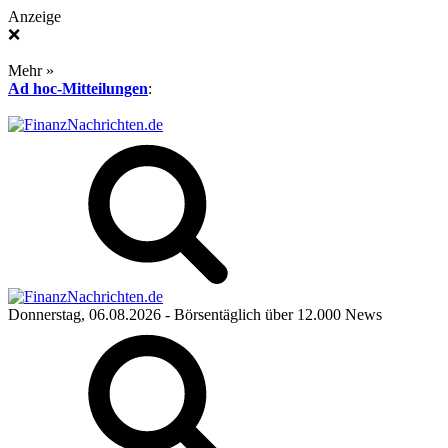
Anzeige
❌
Mehr »
Ad hoc-Mitteilungen
:
Donnerstag, 06.08.2026
- Börsentäglich über 12.000 News