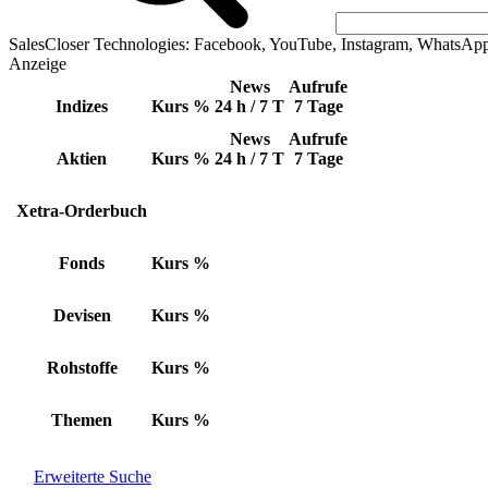
SalesCloser Technologies: Facebook, YouTube, Instagram, WhatsAp
Anzeige
News
Aufrufe
Indizes
Kurs
%
24 h / 7 T
7 Tage
News
Aufrufe
Aktien
Kurs
%
24 h / 7 T
7 Tage
Xetra-Orderbuch
Fonds
Kurs
%
Devisen
Kurs
%
Rohstoffe
Kurs
%
Themen
Kurs
%
Erweiterte Suche