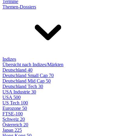
Termine
Themen-Dossiers
Indizes
Übersicht nach Indizes/Märkten
Deutschland 40
Deutschland Small Cap 70
Deutschland Mid Cap 50
Deutschland Tech 30
USA Industrie 30
USA 500
US Tech 100
Eurozone 50
FTSE-100
Schweiz 20
Österreich 20
Japan 225
Hong Kong 50