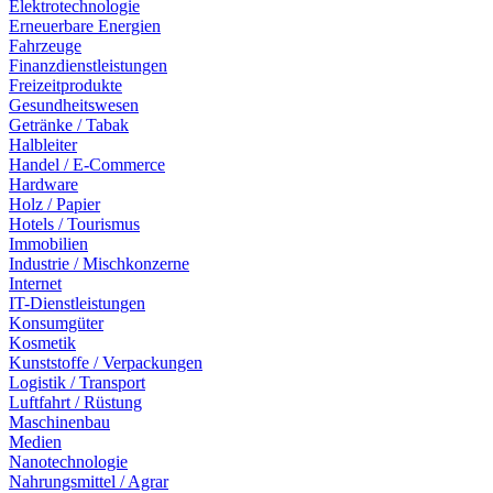
Elektrotechnologie
Erneuerbare Energien
Fahrzeuge
Finanzdienstleistungen
Freizeitprodukte
Gesundheitswesen
Getränke / Tabak
Halbleiter
Handel / E-Commerce
Hardware
Holz / Papier
Hotels / Tourismus
Immobilien
Industrie / Mischkonzerne
Internet
IT-Dienstleistungen
Konsumgüter
Kosmetik
Kunststoffe / Verpackungen
Logistik / Transport
Luftfahrt / Rüstung
Maschinenbau
Medien
Nanotechnologie
Nahrungsmittel / Agrar