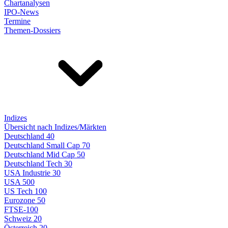
Chartanalysen
IPO-News
Termine
Themen-Dossiers
Indizes
Übersicht nach Indizes/Märkten
Deutschland 40
Deutschland Small Cap 70
Deutschland Mid Cap 50
Deutschland Tech 30
USA Industrie 30
USA 500
US Tech 100
Eurozone 50
FTSE-100
Schweiz 20
Österreich 20