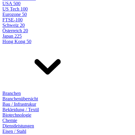
USA 500
US Tech 100
Eurozone 50
FTSE-100
Schweiz 20
Österreich 20
Japan 225
Hong Kong 50
Branchen
Branchenübersicht
Bau / Infrastrukur
Bekleidung / Textil
Biotechnologie
Chemie
Dienstleistungen
Eisen / Stahl