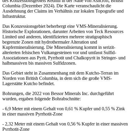
des Konzessionsgebiets Redhill in der Nähe von Ashcroft, British
Columbia (Dezember 2024). Die Karte veranschaulicht die
Ausdehnung der Claims im Verhältnis zur lokalen Topografie und
Infrastruktur.
Das Konzessionsgebiet beherbergt eine VMS-Mineralisierung.
Historische Explorationen, darunter Arbeiten von Teck Resources
Limited und anderen, identifizierten mehrere stratigraphisch
begrenzte Zonen mit hydrothermaler Alteration und
Kupfermineralisierung. Die Mineralisierung kommt in serizit-
alterierten felsischen Vulkangesteinen vor und umfasst Sulfid-
Assoziationen aus Pyrit, Pyrrhotit und Chalkopyrit in Stringer- und
halbmassiven bis massiven Sulfidzonen.
Das Gebiet steht in Zusammenhang mit dem Kutcho-Terran im
Norden von British Columbia, in dem sich die große VMS-
Lagerstätte Kutcho befindet.
Bohrungen, die 2022 von Bessor Minerals Inc. durchgeführt
wurden, ergaben folgende Bohrabschnitte:
- 6,9 Meter mit einem Gehalt von 0,61 % Kupfer und 0,55 % Zink
in einer massiven Pyrrhotit-Zone
- 2,32 Meter mit einem Gehalt von 0,56 % Kupfer in einer massiven
Pyrrhotit-Zone