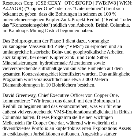
Resources Corp. (CSE:CEXY | OTC:BFGFD | FWB:IW8 | WKN:
A42AGR) ("Copper One" oder das "Unternehmen") freut sich
bekannt zu geben, dass die Bohrungen in seinem zu 100 %
unternehmenseigenen Kupfer-Zink-Projekt Redhill ("Redhill" oder
das "Konzessionsgebiet") südlich von Ashcroft, British Columbia,
im Kamloops Mining District begonnen haben.
Das Bohrprogramm der Phase 1 dient dazu, vorrangige
vulkanogene Massivsulfid-Ziele ("VMS") zu erproben und an
umfangreiche historische Bohr- und geophysikalische Arbeiten
anzuknüpfen, bei denen Kupfer-Zink- und Gold-Silber-
Mineralisierungen, hydrothermale Alterationen sowie
vielversprechende sulfidhaltige vulkanische Einheiten auf dem
gesamten Konzessionsgebiet identifiziert wurden. Das anfängliche
Programm wird voraussichtlich aus etwa 3.000 Metern
Diamantbohrungen in 10 Bohrlöchern bestehen.
David Greenway, Chief Executive Officer von Copper One,
kommentierte: "Wir freuen uns darauf, mit den Bohrungen in
Redhill zu beginnen und das voranzutreiben, was wir für eine
äußerst vielversprechende VMS-Explorationsmöglichkeit in British
Columbia halten. Dieses Programm stellt einen wichtigen
Meilenstein für Copper One dar, während wir weiterhin ein
diversifiziertes Portfolio an kupferfokussierten Explorations-Assets
in erstklassigen Jurisdiktionen aufbauen. Angesichts starker