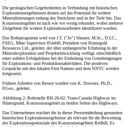
Die geologischen Gegebenheiten in Verbindung mit historischen
Explorationsergebnissen deuten auf das Potenzial für weitere
Mineralisierungen entlang des Streichens und in der Tiefe hin. Das
Konzessionsgebiet ist nach wie vor wenig erkundet, wobei mehrere
Zielgebiete für weitere Explorationsarbeiten identifiziert wurden.
Das Bohrprogramm wird von J.T. ("Jo") Shearer, M.Sc., D.I.C.,
FSEG, Mine Supervisor 854449, President von Homegold
Resources Ltd., geleitet, der über umfangreiche Erfahrung in der
Mineralexploration und Projektentwicklung verfügt, einschließlich
einer soliden Erfolgsbilanz bei der Einholung von Genehmigungen
für Explorations- und Produktionsaktivitäten. Die positiven
Gespräche mit den lokalen First Nations und dem NNTC werden
fortgesetzt.
Frühere Arbeiten von Bessor wurden von K. Downes, Ph.D.,
P.Geo., geleitet.
Abbildung 2: Bohrstelle RH-26-02; Trans-Canada Highway im
Hintergrund. Konzessionsgebiet zu beiden Seiten des Highways.
Das Unternehmen erachtet die in dieser Pressemitteilung genannten
historischen Explorationsergebnisse als relevant für die Bewertung
des Explorationspotenzials des Konzessionsgebiets Redhill. Es