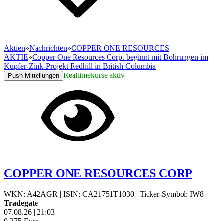
Aktien
»
Nachrichten
»
COPPER ONE RESOURCES
AKTIE
»
Copper One Resources Corp. beginnt mit Bohrungen im
Kupfer-Zink-Projekt Redhill in British Columbia
Realtimekurse aktiv
Push Mitteilungen
COPPER ONE RESOURCES CORP
WKN: A42AGR
|
ISIN: CA21751T1030
|
Ticker-Symbol: IW8
Tradegate
07.08.26
|
21:03
0,275
Euro