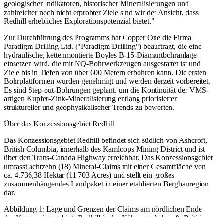
geologischer Indikatoren, historischer Mineralisierungen und
zahlreicher noch nicht erprobter Ziele sind wir der Ansicht, dass
Redhill erhebliches Explorationspotenzial bietet."
Zur Durchführung des Programms hat Copper One die Firma
Paradigm Drilling Ltd. ("Paradigm Drilling") beauftragt, die eine
hydraulische, kettenmontierte Boyles B-15-Diamantbohranlage
einsetzen wird, die mit NQ-Bohrwerkzeugen ausgestattet ist und
Ziele bis in Tiefen von über 600 Metern erbohren kann. Die ersten
Bohrplattformen wurden genehmigt und werden derzeit vorbereitet.
Es sind Step-out-Bohrungen geplant, um die Kontinuität der VMS-
artigen Kupfer-Zink-Mineralisierung entlang priorisierter
struktureller und geophysikalischer Trends zu bewerten.
Über das Konzessionsgebiet Redhill
Das Konzessionsgebiet Redhill befindet sich südlich von Ashcroft,
British Columbia, innerhalb des Kamloops Mining District und ist
über den Trans-Canada Highway erreichbar. Das Konzessionsgebiet
umfasst achtzehn (18) Mineral-Claims mit einer Gesamtfläche von
ca. 4.736,38 Hektar (11.703 Acres) und stellt ein großes
zusammenhängendes Landpaket in einer etablierten Bergbauregion
dar.
Abbildung 1: Lage und Grenzen der Claims am nördlichen Ende