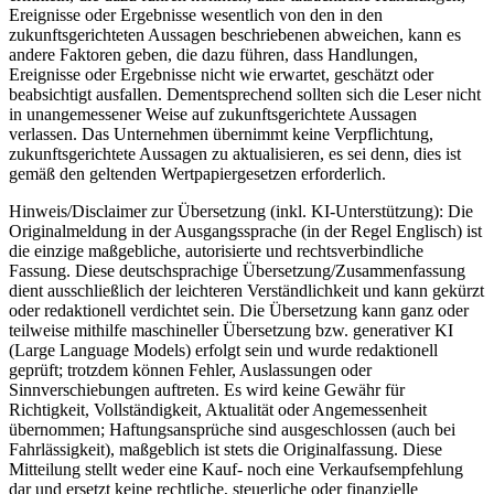
Ereignisse oder Ergebnisse wesentlich von den in den
zukunftsgerichteten Aussagen beschriebenen abweichen, kann es
andere Faktoren geben, die dazu führen, dass Handlungen,
Ereignisse oder Ergebnisse nicht wie erwartet, geschätzt oder
beabsichtigt ausfallen. Dementsprechend sollten sich die Leser nicht
in unangemessener Weise auf zukunftsgerichtete Aussagen
verlassen. Das Unternehmen übernimmt keine Verpflichtung,
zukunftsgerichtete Aussagen zu aktualisieren, es sei denn, dies ist
gemäß den geltenden Wertpapiergesetzen erforderlich.
Hinweis/Disclaimer zur Übersetzung (inkl. KI-Unterstützung): Die
Originalmeldung in der Ausgangssprache (in der Regel Englisch) ist
die einzige maßgebliche, autorisierte und rechtsverbindliche
Fassung. Diese deutschsprachige Übersetzung/Zusammenfassung
dient ausschließlich der leichteren Verständlichkeit und kann gekürzt
oder redaktionell verdichtet sein. Die Übersetzung kann ganz oder
teilweise mithilfe maschineller Übersetzung bzw. generativer KI
(Large Language Models) erfolgt sein und wurde redaktionell
geprüft; trotzdem können Fehler, Auslassungen oder
Sinnverschiebungen auftreten. Es wird keine Gewähr für
Richtigkeit, Vollständigkeit, Aktualität oder Angemessenheit
übernommen; Haftungsansprüche sind ausgeschlossen (auch bei
Fahrlässigkeit), maßgeblich ist stets die Originalfassung. Diese
Mitteilung stellt weder eine Kauf- noch eine Verkaufsempfehlung
dar und ersetzt keine rechtliche, steuerliche oder finanzielle