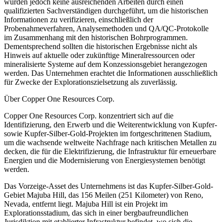
wurden jedoch keine ausreichenden Arbeiten durch einen
qualifizierten Sachverständigen durchgeführt, um die historischen
Informationen zu verifizieren, einschließlich der
Probenahmeverfahren, Analysemethoden und QA/QC-Protokolle
im Zusammenhang mit den historischen Bohrprogrammen.
Dementsprechend sollten die historischen Ergebnisse nicht als
Hinweis auf aktuelle oder zukünftige Mineralressourcen oder
mineralisierte Systeme auf dem Konzessionsgebiet herangezogen
werden. Das Unternehmen erachtet die Informationen ausschließlich
für Zwecke der Explorationszielsetzung als zuverlässig.
Über Copper One Resources Corp.
Copper One Resources Corp. konzentriert sich auf die
Identifizierung, den Erwerb und die Weiterentwicklung von Kupfer-
sowie Kupfer-Silber-Gold-Projekten im fortgeschrittenen Stadium,
um die wachsende weltweite Nachfrage nach kritischen Metallen zu
decken, die für die Elektrifizierung, die Infrastruktur für erneuerbare
Energien und die Modernisierung von Energiesystemen benötigt
werden.
Das Vorzeige-Asset des Unternehmens ist das Kupfer-Silber-Gold-
Gebiet Majuba Hill, das 156 Meilen (251 Kilometer) von Reno,
Nevada, entfernt liegt. Majuba Hill ist ein Projekt im
Explorationsstadium, das sich in einer bergbaufreundlichen
Jurisdiktion mit etablierter Infrastruktur befindet, wo sich die