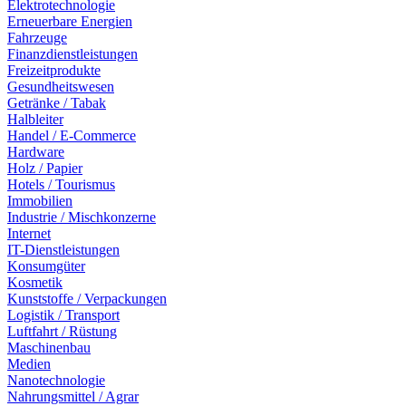
Elektrotechnologie
Erneuerbare Energien
Fahrzeuge
Finanzdienstleistungen
Freizeitprodukte
Gesundheitswesen
Getränke / Tabak
Halbleiter
Handel / E-Commerce
Hardware
Holz / Papier
Hotels / Tourismus
Immobilien
Industrie / Mischkonzerne
Internet
IT-Dienstleistungen
Konsumgüter
Kosmetik
Kunststoffe / Verpackungen
Logistik / Transport
Luftfahrt / Rüstung
Maschinenbau
Medien
Nanotechnologie
Nahrungsmittel / Agrar