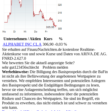
Unternehmen / Aktien
Kurs
%
ALPHABET INC CL A
306,90
-0,03 %
Sie erhalten auf FinanzNachrichten.de kostenlose Realtime-
Aktienkurse von
und
sowie Kurse und Daten von
ARIVA.DE AG
.
FNRD-2.627.0
Wie bewerten Sie die aktuell angezeigte Seite?
sehr gut
1
2
3
4
5
6
schlecht
Problem melden
Werbehinweise:
Die Billigung des Basisprospekts durch die BaFin
ist nicht als ihre Befürwortung der angebotenen Wertpapiere zu
verstehen. Wir empfehlen Interessenten und potenziellen Anlegern
den Basisprospekt und die Endgültigen Bedingungen zu lesen,
bevor sie eine Anlageentscheidung treffen, um sich möglichst
umfassend zu informieren, insbesondere über die potenziellen
Risiken und Chancen des Wertpapiers. Sie sind im Begriff, ein
Produkt zu erwerben, das nicht einfach ist und schwer zu verstehen
sein kann.