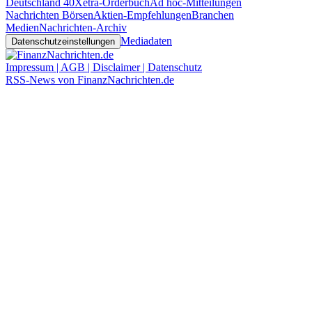
Deutschland 40
Xetra-Orderbuch
Ad hoc-Mitteilungen
Nachrichten Börsen
Aktien-Empfehlungen
Branchen
Medien
Nachrichten-Archiv
Mediadaten
Datenschutzeinstellungen
Impressum | AGB | Disclaimer | Datenschutz
RSS-News von FinanzNachrichten.de