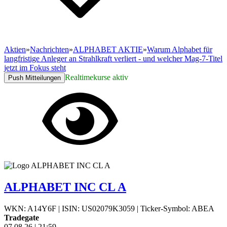
Aktien
»
Nachrichten
»
ALPHABET AKTIE
»
Warum Alphabet für
langfristige Anleger an Strahlkraft verliert - und welcher Mag-7-Titel
jetzt im Fokus steht
Realtimekurse aktiv
Push Mitteilungen
ALPHABET INC CL A
WKN: A14Y6F
|
ISIN: US02079K3059
|
Ticker-Symbol: ABEA
Tradegate
07.08.26
|
21:59