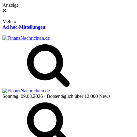
Anzeige
❌
Mehr »
Ad hoc-Mitteilungen
:
Sonntag, 09.08.2026
- Börsentäglich über 12.000 News