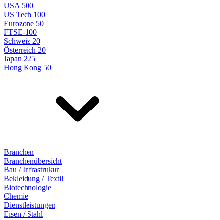
USA 500
US Tech 100
Eurozone 50
FTSE-100
Schweiz 20
Österreich 20
Japan 225
Hong Kong 50
Branchen
Branchenübersicht
Bau / Infrastrukur
Bekleidung / Textil
Biotechnologie
Chemie
Dienstleistungen
Eisen / Stahl