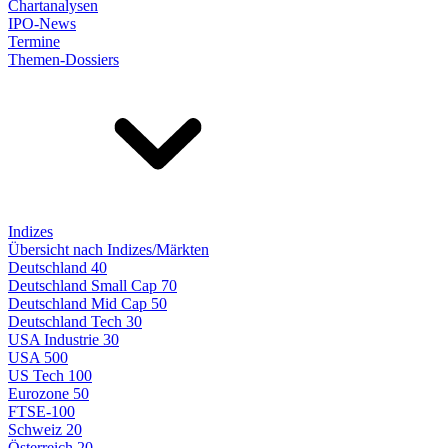
Chartanalysen
IPO-News
Termine
Themen-Dossiers
Indizes
Übersicht nach Indizes/Märkten
Deutschland 40
Deutschland Small Cap 70
Deutschland Mid Cap 50
Deutschland Tech 30
USA Industrie 30
USA 500
US Tech 100
Eurozone 50
FTSE-100
Schweiz 20
Österreich 20