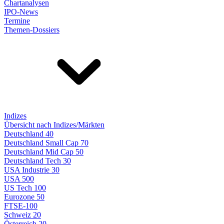
Chartanalysen
IPO-News
Termine
Themen-Dossiers
Indizes
Übersicht nach Indizes/Märkten
Deutschland 40
Deutschland Small Cap 70
Deutschland Mid Cap 50
Deutschland Tech 30
USA Industrie 30
USA 500
US Tech 100
Eurozone 50
FTSE-100
Schweiz 20
Österreich 20