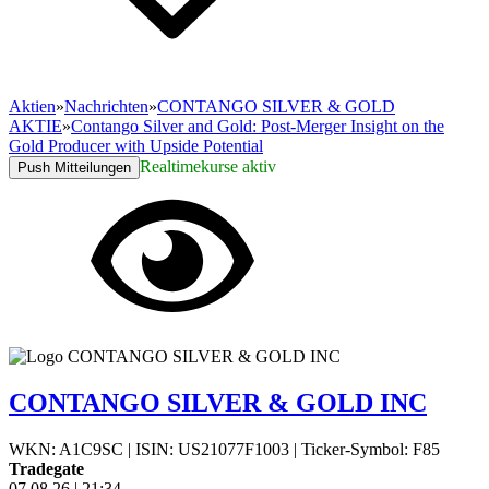
Aktien
»
Nachrichten
»
CONTANGO SILVER & GOLD
AKTIE
»
Contango Silver and Gold: Post-Merger Insight on the
Gold Producer with Upside Potential
Realtimekurse aktiv
Push Mitteilungen
CONTANGO SILVER & GOLD INC
WKN: A1C9SC
|
ISIN: US21077F1003
|
Ticker-Symbol: F85
Tradegate
07.08.26
|
21:34