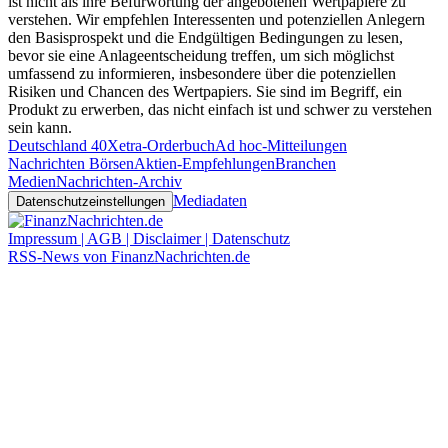
ist nicht als ihre Befürwortung der angebotenen Wertpapiere zu
verstehen. Wir empfehlen Interessenten und potenziellen Anlegern
den Basisprospekt und die Endgültigen Bedingungen zu lesen,
bevor sie eine Anlageentscheidung treffen, um sich möglichst
umfassend zu informieren, insbesondere über die potenziellen
Risiken und Chancen des Wertpapiers. Sie sind im Begriff, ein
Produkt zu erwerben, das nicht einfach ist und schwer zu verstehen
sein kann.
Deutschland 40
Xetra-Orderbuch
Ad hoc-Mitteilungen
Nachrichten Börsen
Aktien-Empfehlungen
Branchen
Medien
Nachrichten-Archiv
Mediadaten
Datenschutzeinstellungen
Impressum | AGB | Disclaimer | Datenschutz
RSS-News von FinanzNachrichten.de