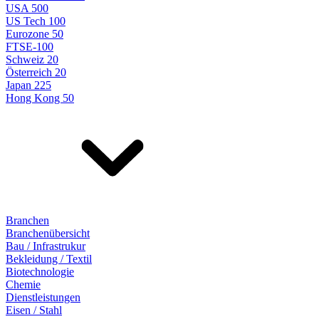
USA 500
US Tech 100
Eurozone 50
FTSE-100
Schweiz 20
Österreich 20
Japan 225
Hong Kong 50
Branchen
Branchenübersicht
Bau / Infrastrukur
Bekleidung / Textil
Biotechnologie
Chemie
Dienstleistungen
Eisen / Stahl