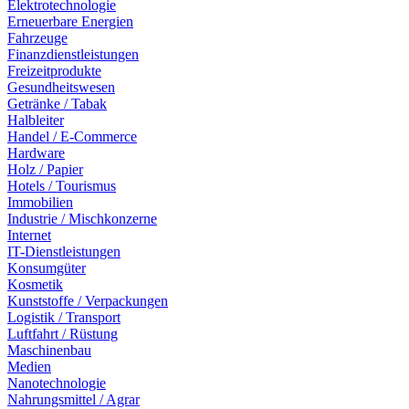
Elektrotechnologie
Erneuerbare Energien
Fahrzeuge
Finanzdienstleistungen
Freizeitprodukte
Gesundheitswesen
Getränke / Tabak
Halbleiter
Handel / E-Commerce
Hardware
Holz / Papier
Hotels / Tourismus
Immobilien
Industrie / Mischkonzerne
Internet
IT-Dienstleistungen
Konsumgüter
Kosmetik
Kunststoffe / Verpackungen
Logistik / Transport
Luftfahrt / Rüstung
Maschinenbau
Medien
Nanotechnologie
Nahrungsmittel / Agrar