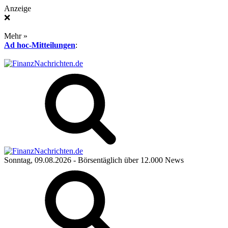
Anzeige
❌
Mehr »
Ad hoc-Mitteilungen
:
Sonntag, 09.08.2026
- Börsentäglich über 12.000 News