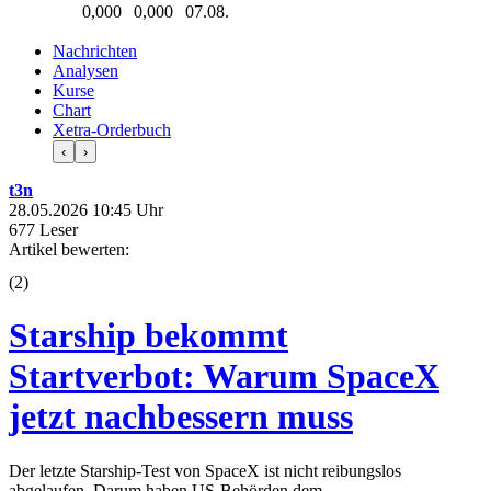
0,000
0,000
07.08.
Nachrichten
Analysen
Kurse
Chart
Xetra-Orderbuch
‹
›
t3n
28.05.2026 10:45 Uhr
677 Leser
Artikel bewerten:
(
2
)
Starship bekommt
Startverbot: Warum SpaceX
jetzt nachbessern muss
Der letzte Starship-Test von SpaceX ist nicht reibungslos
abgelaufen. Darum haben US-Behörden dem