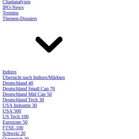
Chartanalysen
IPO-News
Termine
Themen-Dossiers
Indizes
Übersicht nach Indizes/Märkten
Deutschland 40
Deutschland Small Cap 70
Deutschland Mid Cap 50
Deutschland Tech 30
USA Industrie 30
USA 500
US Tech 100
Eurozone 50
FTSE-100
Schweiz 20
Österreich 20