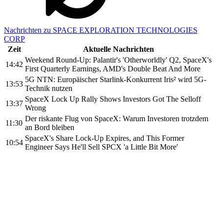
Nachrichten zu SPACE EXPLORATION TECHNOLOGIES
CORP
Zeit
Aktuelle Nachrichten
Weekend Round-Up: Palantir's 'Otherworldly' Q2, SpaceX's
14:42
First Quarterly Earnings, AMD's Double Beat And More
5G NTN: Europäischer Starlink-Konkurrent Iris² wird 5G-
13:53
Technik nutzen
SpaceX Lock Up Rally Shows Investors Got The Selloff
13:37
Wrong
Der riskante Flug von SpaceX: Warum Investoren trotzdem
11:30
an Bord bleiben
SpaceX's Share Lock-Up Expires, and This Former
10:54
Engineer Says He'll Sell SPCX 'a Little Bit More'