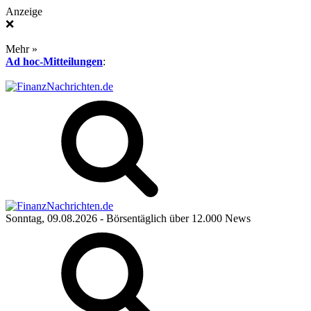
Anzeige
❌
Mehr »
Ad hoc-Mitteilungen
:
Sonntag, 09.08.2026
- Börsentäglich über 12.000 News