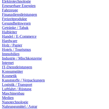
Elektrotechnologie
Erneuerbare Energien
Fahrzeuge
Finanzdienstleistungen
Freizeitprodukte
Gesundheitswesen
Getränke / Tabak
Halbleiter
Handel / E-Commerce
Hardware
Holz / Papier
Hotels / Tourismus
Immobilien
Industrie / Mischkonzerne
Internet
IT-Dienstleistungen
Konsumgüter
Kosmetik
Kunststoffe / Verpackungen
Logistik / Transport
Luftfahrt / Rüstung
Maschinenbau
Medien
Nanotechnologie
Nahrungsmittel / Agrar