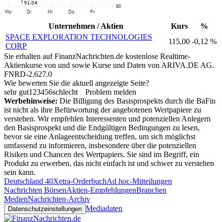
Unternehmen / Aktien
Kurs
%
SPACE EXPLORATION TECHNOLOGIES
115,00
-0,12 %
CORP
Sie erhalten auf FinanzNachrichten.de kostenlose Realtime-
Aktienkurse von
und
sowie Kurse und Daten von
ARIVA.DE AG
.
FNRD-2.627.0
Wie bewerten Sie die aktuell angezeigte Seite?
sehr gut
1
2
3
4
5
6
schlecht
Problem melden
Werbehinweise:
Die Billigung des Basisprospekts durch die BaFin
ist nicht als ihre Befürwortung der angebotenen Wertpapiere zu
verstehen. Wir empfehlen Interessenten und potenziellen Anlegern
den Basisprospekt und die Endgültigen Bedingungen zu lesen,
bevor sie eine Anlageentscheidung treffen, um sich möglichst
umfassend zu informieren, insbesondere über die potenziellen
Risiken und Chancen des Wertpapiers. Sie sind im Begriff, ein
Produkt zu erwerben, das nicht einfach ist und schwer zu verstehen
sein kann.
Deutschland 40
Xetra-Orderbuch
Ad hoc-Mitteilungen
Nachrichten Börsen
Aktien-Empfehlungen
Branchen
Medien
Nachrichten-Archiv
Mediadaten
Datenschutzeinstellungen