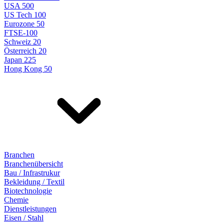
USA 500
US Tech 100
Eurozone 50
FTSE-100
Schweiz 20
Österreich 20
Japan 225
Hong Kong 50
Branchen
Branchenübersicht
Bau / Infrastrukur
Bekleidung / Textil
Biotechnologie
Chemie
Dienstleistungen
Eisen / Stahl