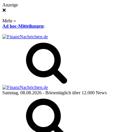
Anzeige
❌
Mehr »
Ad hoc-Mitteilungen
:
Samstag, 08.08.2026
- Börsentäglich über 12.000 News