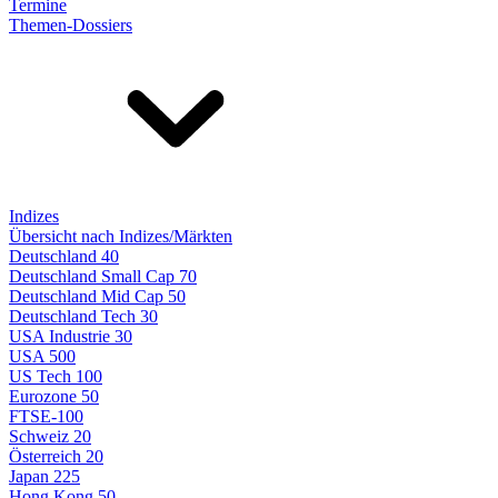
Termine
Themen-Dossiers
Indizes
Übersicht nach Indizes/Märkten
Deutschland 40
Deutschland Small Cap 70
Deutschland Mid Cap 50
Deutschland Tech 30
USA Industrie 30
USA 500
US Tech 100
Eurozone 50
FTSE-100
Schweiz 20
Österreich 20
Japan 225
Hong Kong 50