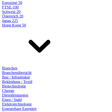
Eurozone 50
FTSE-100
Schweiz 20
Österreich 20
Japan 225
Hong Kong 50
Branchen
Branchenübersicht
Bau / Infrastrukur
Bekleidung / Textil
Biotechnologie
Chemie
Dienstleistungen
Eisen / Stahl
Elektrotechnologie
Erneuerbare Energien