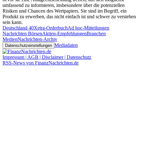
umfassend zu informieren, insbesondere über die potenziellen
Risiken und Chancen des Wertpapiers. Sie sind im Begriff, ein
Produkt zu erwerben, das nicht einfach ist und schwer zu verstehen
sein kann.
Deutschland 40
Xetra-Orderbuch
Ad hoc-Mitteilungen
Nachrichten Börsen
Aktien-Empfehlungen
Branchen
Medien
Nachrichten-Archiv
Mediadaten
Datenschutzeinstellungen
Impressum | AGB | Disclaimer | Datenschutz
RSS-News von FinanzNachrichten.de