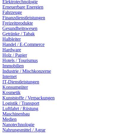
Elektrotechnologie
Erneuerbare Energien
Fahrzeuge
Finanzdienstleistungen
Freizeitprodukte
Gesundheitswesen
Getränke / Tabak
Halbleiter
Handel / E-Commerce
Hardware
Holz / Papier
Hotels / Tourismus
Immobilien
Industrie / Mischkonzerne
Internet
IT-Dienstleistungen
Konsumgüter
Kosmetik
Kunststoffe / Verpackungen
Logistik / Transport
Luftfahrt / Rüstung
Maschinenbau
Medien
Nanotechnologie
Nahrungsmittel / Agrar