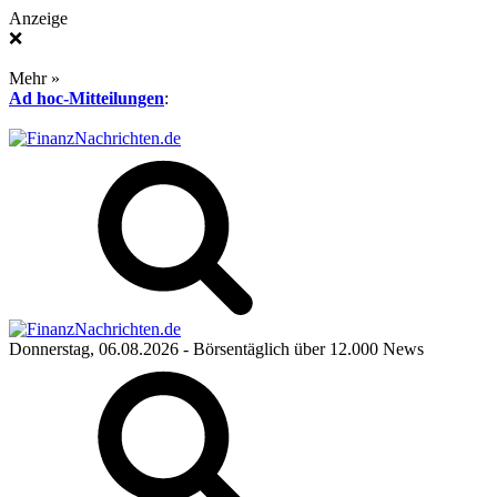
Anzeige
❌
Mehr »
Ad hoc-Mitteilungen
:
Donnerstag, 06.08.2026
- Börsentäglich über 12.000 News