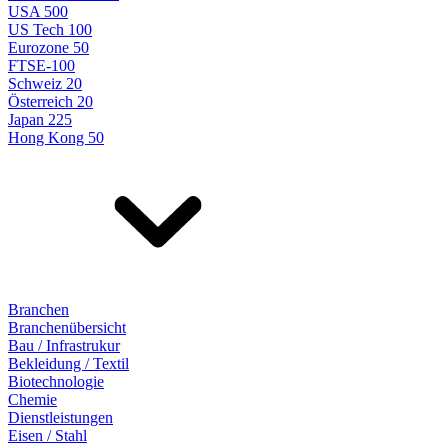
USA 500
US Tech 100
Eurozone 50
FTSE-100
Schweiz 20
Österreich 20
Japan 225
Hong Kong 50
Branchen
Branchenübersicht
Bau / Infrastrukur
Bekleidung / Textil
Biotechnologie
Chemie
Dienstleistungen
Eisen / Stahl