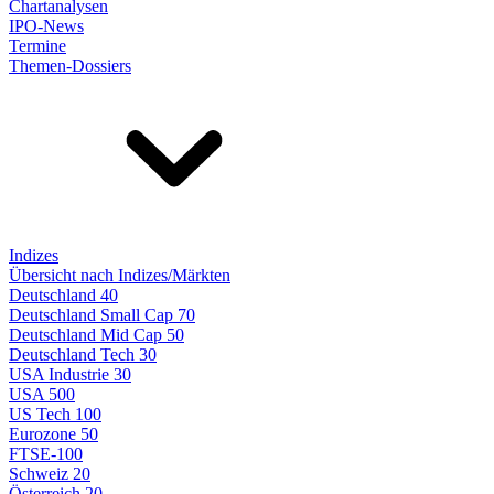
Chartanalysen
IPO-News
Termine
Themen-Dossiers
Indizes
Übersicht nach Indizes/Märkten
Deutschland 40
Deutschland Small Cap 70
Deutschland Mid Cap 50
Deutschland Tech 30
USA Industrie 30
USA 500
US Tech 100
Eurozone 50
FTSE-100
Schweiz 20
Österreich 20