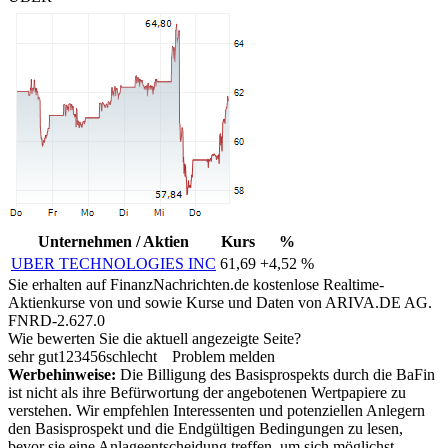
Unternehmen / Aktien
Kurs
%
UBER TECHNOLOGIES INC
61,69
+4,52 %
Sie erhalten auf FinanzNachrichten.de kostenlose Realtime-
Aktienkurse von
und
sowie Kurse und Daten von
ARIVA.DE AG
.
FNRD-2.627.0
Wie bewerten Sie die aktuell angezeigte Seite?
sehr gut
1
2
3
4
5
6
schlecht
Problem melden
Werbehinweise:
Die Billigung des Basisprospekts durch die BaFin
ist nicht als ihre Befürwortung der angebotenen Wertpapiere zu
verstehen. Wir empfehlen Interessenten und potenziellen Anlegern
den Basisprospekt und die Endgültigen Bedingungen zu lesen,
bevor sie eine Anlageentscheidung treffen, um sich möglichst