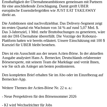
Ernsthaftigkeit der Übernahmeambitionen gemeinsam mit Partnern
für eine anschließende Zerschlagung. Damit greift UBER
europäische Essensliefergrößen wie JUST EAT TAKEAWAY
direkt an.
Die Ambitionen sind nachvollziehbar. Das Delivery-Segment zeigt
im ersten Quartal ein Wachstum von 34 % auf rund 5,07 Mrd. $.
Das 3-Jahresziel, 1 Mrd. mehr Bruttobuchungen zu generieren, wäre
mit der DH-Übernahme übererfüllt. Die Vorzüge der Robotaxi-
Plattform hatten wir bereits erläutert. Unsere Einschätzung mit 100 $
Kursziel für UBER bleibt bestehen.
Dies ist ein Ausschnitt aus der neuen
Actien-Börse
. In der aktuellen
Ausgabe analysiert Hans A. Bernecker, Deutschlands erfahrenster
Börsenexperte, mit seinem Team die Marktlage und verrät Ihnen,
wie Sie sich als Anleger am besten positionieren.
Den kompletten Brief erhalten Sie im Abo oder im Einzelbezug auf
Bernecker-App
.
Weitere Themen der
Actien-Börse Nr. 22
u. a.:
- Neue Perspektiven für den Börsensommer 2026
- KI wird Wechselrichter für Jobs