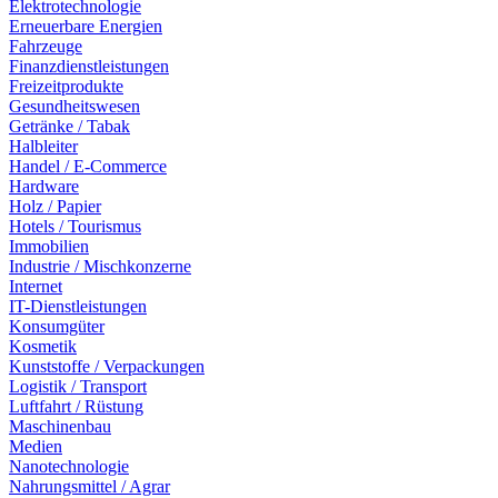
Elektrotechnologie
Erneuerbare Energien
Fahrzeuge
Finanzdienstleistungen
Freizeitprodukte
Gesundheitswesen
Getränke / Tabak
Halbleiter
Handel / E-Commerce
Hardware
Holz / Papier
Hotels / Tourismus
Immobilien
Industrie / Mischkonzerne
Internet
IT-Dienstleistungen
Konsumgüter
Kosmetik
Kunststoffe / Verpackungen
Logistik / Transport
Luftfahrt / Rüstung
Maschinenbau
Medien
Nanotechnologie
Nahrungsmittel / Agrar