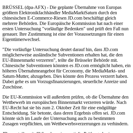
BRÜSSEL (dpa-AFX) - Die geplante Übernahme von Europas
größtem Elektronikfachhändler MediaMarktSaturn durch den
chinesischen E-Commerce-Riesen JD.com beschäftigt gleich
mehrere Behörden. Die Europäische Kommission hat nach einer
ersten Untersuchung "vorläufige Bedenken" und prüft den Fall nun
genauer. Ihre Zustimmung ist eine der Voraussetzungen für einen
Eigentümerwechsel.
"Die vorläufige Untersuchung deutet darauf hin, dass JD.com
möglicherweise ausländische Subventionen erhalten hat, die den
EU-Binnenmarkt verzerren", teilte die Brüsseler Behörde mit.
Chinesische Subventionen könnten es JD.com ermöglicht haben, ein
höheres Übernahmeangebot für Ceconomy, die MediaMarkt- und
Saturn-Mutter, abzugeben. Dies könnte den Prozess verzerrt haben.
Dabei gehe es um Vorzugsfinanzierungen, steuerliche Anreize und
Zuschüsse.
Die EU-Kommission will außerdem prüfen, ob die Übernahme den
Wettbewerb im europäischen Binnenmarkt verzerren würde. Nach
EU-Recht hat sie bis zum 2. Oktober Zeit für eine endgültige
Entscheidung. Sie betonte, dass deren Ergebnis offen sei. JD.com
könnte sich im Laufe der Untersuchung auch zu bestimmten
Zusagen verpflichten, um Wettbewerbsverzerrungen zu verhindern.