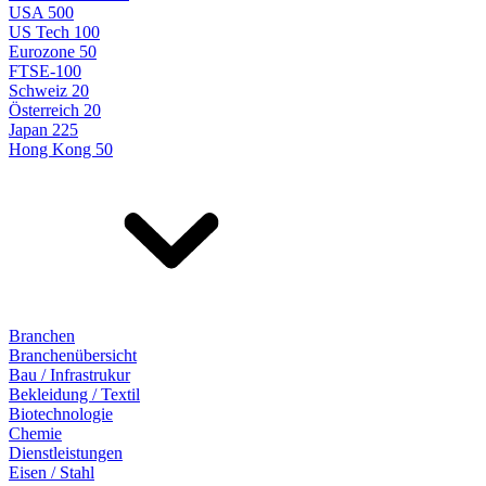
USA 500
US Tech 100
Eurozone 50
FTSE-100
Schweiz 20
Österreich 20
Japan 225
Hong Kong 50
Branchen
Branchenübersicht
Bau / Infrastrukur
Bekleidung / Textil
Biotechnologie
Chemie
Dienstleistungen
Eisen / Stahl