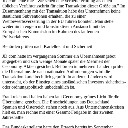
JD.com teilte mit: "Wir sehen eine vertiefte Prüfung als einen
üblichen Verfahrensschritt für eine Transaktion dieser Größe an." Im
Zusammenhang mit der Transaktion habe das Unternehmen keine
staatlichen Subventionen erhalten, die zu einer
Wettbewerbsverzerrung in der EU führen könnten. Man stehe
weiterhin in engem und konstruktivem Austausch mit der
Europäischen Kommission im Rahmen des laufenden
Prüfverfahrens.
Behörden prüfen nach Kartellrecht und Sicherheit
JD.com hatte im vergangenen Sommer ein Übernahmeangebot
abgegeben und sich wenige Monate später die Mehrheit der
Ceconomy-Aktien gesichert. Behörden in mehreren Ländern prüfen
die Übernahme. Je nach nationalen Anforderungen wird die
Transaktion kartellrechtlich geprüft. In anderen Ländern wird
untersucht, ob der Einstieg eines ausländischen Investors sicherheits-
oder ordnungspolitisch unbedenklich ist.
Frankreich und Italien haben laut Ceconomy grünes Licht für die
Übernahme gegeben. Die Entscheidungen aus Deutschland,
Spanien und Österreich stehen noch aus. Aus Unternehmenskreisen
hieß es, man rechne mit einer Gesamt-Freigabe in der zweiten
Jahreshälfte.
Das Bundeskartellamt hatte den Erwerb bereits im September