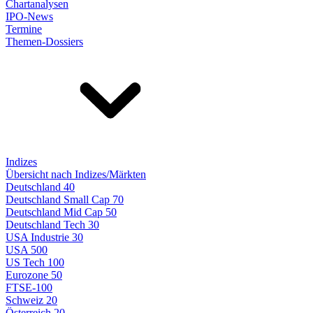
Chartanalysen
IPO-News
Termine
Themen-Dossiers
Indizes
Übersicht nach Indizes/Märkten
Deutschland 40
Deutschland Small Cap 70
Deutschland Mid Cap 50
Deutschland Tech 30
USA Industrie 30
USA 500
US Tech 100
Eurozone 50
FTSE-100
Schweiz 20
Österreich 20