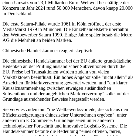
einen Umsatz von 23,1 Milliarden Euro. Weltweit beschäftigte der
Konzern im Jahr 2024 rund 50.000 Menschen, davon knapp 20.000
in Deutschland.
Die erste Saturn-Filiale wurde 1961 in Köln eröffnet, der erste
MediaMarkt 1979 in München. Die Einzelhandelskette übernahm
den Wettbewerber Saturn 1990. Einige Jahre später besaß die Metro
AG die Mehrheit an beiden Marken.
Chinesische Handelskammer reagiert skeptisch
Die chinesische Handelskammer bei der EU äußerte grundsätzliche
Bedenken an der Prüfung ausländischer Subventionen durch die
EU. Preise bei Transaktionen würden zudem von vielen
Marktfaktoren beeinflusst. Ein hohes Angebot solle "nicht allein" als
Anzeichen für Marktverzerrung gewertet werden, und "ein klarer
Kausalzusammenhang zwischen etwaigen ausländischen
Subventionen und der angeblichen Marktverzerrung" solle auf der
Grundlage ausreichender Beweise hergestellt werden.
Sie verwies zudem auf "die Wettbewerbsvorteile, die sich aus den
Effizienzsteigerungen chinesischer Unternehmen ergeben", unter
anderem im E-Commerce. Grundlage seien unter anderem
technologischer Fortschritt und innovative Logistik-Systeme. Die
Handelskammer betonte die Bedeutung "eines offenen, fairen,