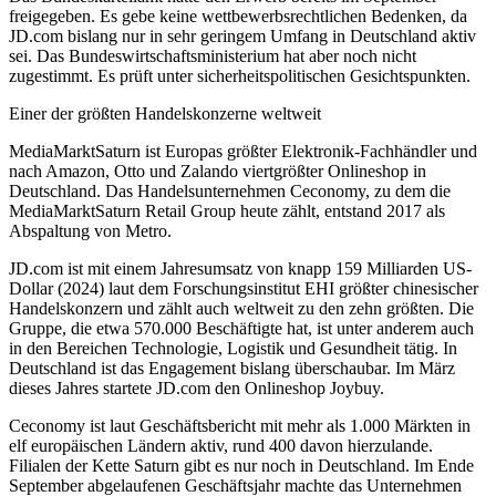
freigegeben. Es gebe keine wettbewerbsrechtlichen Bedenken, da
JD.com bislang nur in sehr geringem Umfang in Deutschland aktiv
sei. Das Bundeswirtschaftsministerium hat aber noch nicht
zugestimmt. Es prüft unter sicherheitspolitischen Gesichtspunkten.
Einer der größten Handelskonzerne weltweit
MediaMarktSaturn ist Europas größter Elektronik-Fachhändler und
nach Amazon, Otto und Zalando viertgrößter Onlineshop in
Deutschland. Das Handelsunternehmen Ceconomy, zu dem die
MediaMarktSaturn Retail Group heute zählt, entstand 2017 als
Abspaltung von Metro.
JD.com ist mit einem Jahresumsatz von knapp 159 Milliarden US-
Dollar (2024) laut dem Forschungsinstitut EHI größter chinesischer
Handelskonzern und zählt auch weltweit zu den zehn größten. Die
Gruppe, die etwa 570.000 Beschäftigte hat, ist unter anderem auch
in den Bereichen Technologie, Logistik und Gesundheit tätig. In
Deutschland ist das Engagement bislang überschaubar. Im März
dieses Jahres startete JD.com den Onlineshop Joybuy.
Ceconomy ist laut Geschäftsbericht mit mehr als 1.000 Märkten in
elf europäischen Ländern aktiv, rund 400 davon hierzulande.
Filialen der Kette Saturn gibt es nur noch in Deutschland. Im Ende
September abgelaufenen Geschäftsjahr machte das Unternehmen