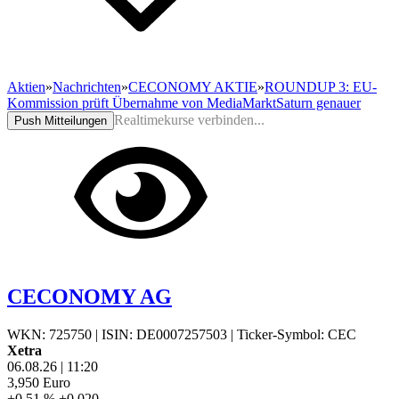
Aktien
»
Nachrichten
»
CECONOMY AKTIE
»
ROUNDUP 3: EU-
Kommission prüft Übernahme von MediaMarktSaturn genauer
Realtimekurse verbinden...
Push Mitteilungen
CECONOMY AG
WKN: 725750
|
ISIN: DE0007257503
|
Ticker-Symbol: CEC
Xetra
06.08.26
|
11:20
3,950
Euro
+0,51 %
+0,020