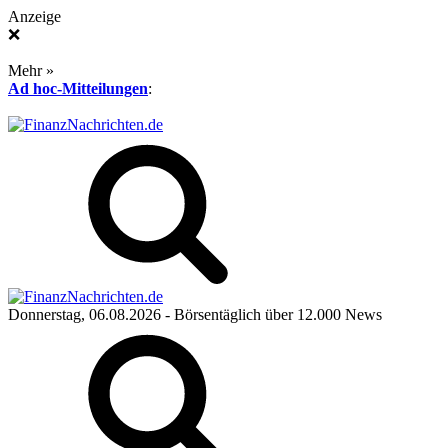
Anzeige
❌
Mehr »
Ad hoc-Mitteilungen
:
Donnerstag, 06.08.2026
- Börsentäglich über 12.000 News